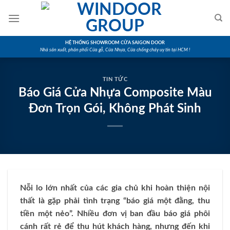
Skip
to
content
HỆ THỐNG SHOWROOM CỬA SAIGON DOOR
Nhà sản xuất, phân phối Cửa gỗ, Cửa Nhựa, Cửa chống cháy uy tín tại HCM !
TIN TỨC
Báo Giá Cửa Nhựa Composite Màu
Đơn Trọn Gói, Không Phát Sinh
Nỗi lo lớn nhất của các gia chủ khi hoàn thiện nội
thất là gặp phải tình trạng “báo giá một đằng, thu
tiền một nẻo”. Nhiều đơn vị ban đầu báo giá phôi
cánh rất rẻ để thu hút khách hàng, nhưng đến khi