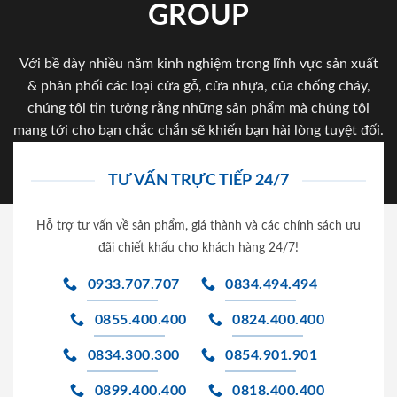
GROUP
Với bề dày nhiều năm kinh nghiệm trong lĩnh vực sản xuất
& phân phối các loại cửa gỗ, cửa nhựa, của chống cháy,
chúng tôi tin tưởng rằng những sản phẩm mà chúng tôi
mang tới cho bạn chắc chắn sẽ khiến bạn hài lòng tuyệt đối.
TƯ VẤN TRỰC TIẾP 24/7
Hỗ trợ tư vấn về sản phẩm, giá thành và các chính sách ưu
đãi chiết khấu cho khách hàng 24/7!
0933.707.707
0834.494.494
0855.400.400
0824.400.400
0834.300.300
0854.901.901
0899.400.400
0818.400.400