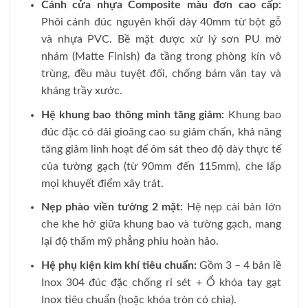
Cánh cửa nhựa Composite màu đơn cao cấp:
Phôi cánh đúc nguyên khối dày 40mm từ bột gỗ
và nhựa PVC. Bề mặt được xử lý sơn PU mờ
nhám (Matte Finish) đa tầng trong phòng kín vô
trùng, đều màu tuyệt đối, chống bám vân tay và
kháng trầy xước.
Hệ khung bao thông minh tăng giảm:
Khung bao
đúc đặc có dải gioăng cao su giảm chấn, khả năng
tăng giảm linh hoạt để ôm sát theo độ dày thực tế
của tường gạch (từ 90mm đến 115mm), che lấp
mọi khuyết điểm xây trát.
Nẹp phào viền tường 2 mặt:
Hệ nẹp cài bản lớn
che khe hở giữa khung bao và tường gạch, mang
lại độ thẩm mỹ phẳng phiu hoàn hảo.
Hệ phụ kiện kim khí tiêu chuẩn:
Gồm 3 – 4 bản lề
Inox 304 đúc đặc chống rỉ sét + Ổ khóa tay gạt
Inox tiêu chuẩn (hoặc khóa tròn có chìa).