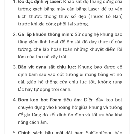
Đo đạc định vị Laser:
Khảo sát độ thẳng đứng của
tường gạch bằng máy cân bằng Laser để tư vấn
kích thước thông thủy số đẹp (Thước Lỗ Ban)
trước khi gia công phôi tại xưởng.
Gá lắp khuôn thông minh:
Sử dụng hệ khung bao
tăng giảm linh hoạt để ôm sát độ dày thực tế của
tường, che lấp hoàn toàn những khuyết điểm lồi
lõm của thợ nề xây trát.
Bắn vít dyna sắt chịu lực:
Khung bao được cố
định bám sâu vào cốt tường xi măng bằng vít nở
dài, giúp hệ thống cửa chịu lực tốt, không rung
lắc hay tự động trôi cánh.
Bơm keo bọt Foam tiêu âm:
Điền đầy keo bọt
chuyên dụng vào khoảng hở giữa khung và tường
để gia tăng độ kết dính ổn định và tối ưu hóa khả
năng cách âm.
Chính sách hậu mãi dài hạn:
SaiGonDoor bảo