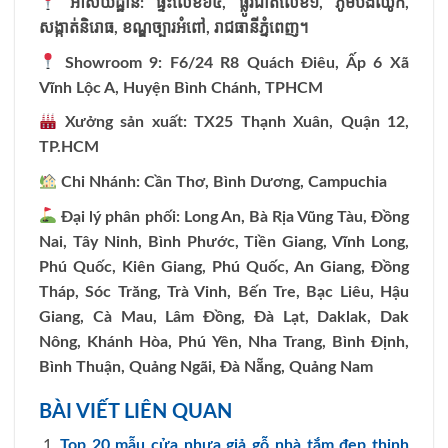
អាស័យដ្ឋាន:
ផ្ទះលេខ៦៥,
ផ្លូវជាតិលេខ១,
ភូមិបឹងឈូក,
សង្កាត់និរោធ,
ខណ្ឌច្បារអំពៅ,
រាជធានីភ្នំពេញ។
Showroom 9: F6/24 R8 Quách Điêu, Ấp 6 Xã
Vĩnh Lộc A, Huyện Bình Chánh, TPHCM
Xưởng sản xuất: TX25 Thạnh Xuân, Quận 12,
TP.HCM
Chi Nhánh: Cần Thơ, Bình Dương, Campuchia
Đại lý phân phối: Long An, Bà Rịa Vũng Tàu, Đồng
Nai, Tây Ninh, Bình Phước, Tiền Giang, Vĩnh Long,
Phú Quốc, Kiên Giang, Phú Quốc, An Giang, Đồng
Tháp, Sóc Trăng, Trà Vinh, Bến Tre, Bạc Liêu, Hậu
Giang, Cà Mau, Lâm Đồng, Đà Lạt, Daklak, Dak
Nông, Khánh Hòa, Phú Yên, Nha Trang, Bình Định,
Bình Thuận, Quảng Ngãi, Đà Nẵng, Quảng Nam
BÀI VIẾT LIÊN QUAN
Top 20 mẫu cửa nhựa giả gỗ nhà tắm đẹp thịnh