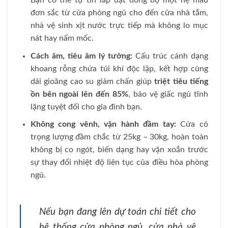
Bạn có thể tự tin lắp đặt đồng bộ một hệ màu
đơn sắc từ cửa phòng ngủ cho đến cửa nhà tắm,
nhà vệ sinh xịt nước trực tiếp mà không lo mục
nát hay nấm mốc.
Cách âm, tiêu âm lý tưởng:
Cấu trúc cánh dạng
khoang rỗng chứa túi khí độc lập, kết hợp cùng
dải gioăng cao su giảm chấn giúp
triệt tiêu tiếng
ồn bên ngoài lên đến 85%
, bảo vệ giấc ngủ tĩnh
lặng tuyệt đối cho gia đình bạn.
Không cong vênh, vận hành đầm tay:
Cửa có
trọng lượng đầm chắc từ 25kg – 30kg, hoàn toàn
không bị co ngót, biến dạng hay vặn xoắn trước
sự thay đổi nhiệt độ liên tục của điều hòa phòng
ngủ.
Nếu bạn đang lên dự toán chi tiết cho
hệ thống cửa phòng ngủ, cửa nhà vệ