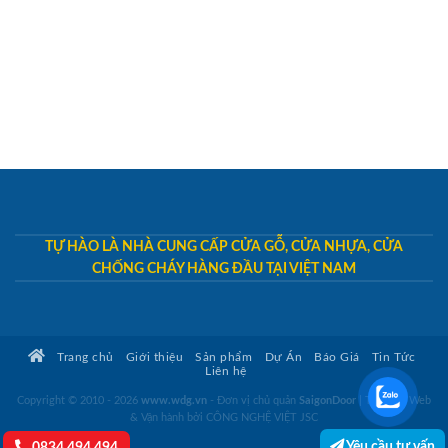
TỰ HÀO LÀ NHÀ CUNG CẤP CỬA GỖ, CỬA NHỰA, CỬA
CHỐNG CHÁY HÀNG ĐẦU TẠI VIỆT NAM
Trang chủ
Giới thiệu
Sản phẩm
Dự Án
Báo Giá
Tin Tức
Liên hệ
Copyright © 2010 - 2026
www.wdg.vn
- Đơn vị chủ quản
SaigonDoor
|
Thiết kế Web
& Vận hành bởi CÔNG NGHỆ VIỆT JSC
Yêu cầu tư vấn
0834.494.494