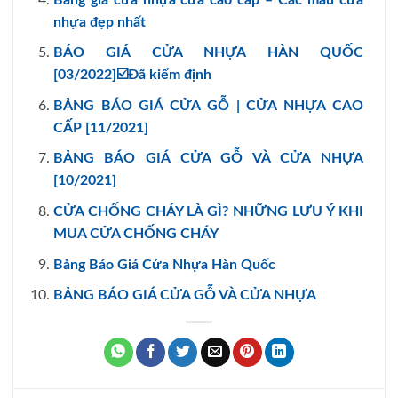
nhựa đẹp nhất
BÁO GIÁ CỬA NHỰA HÀN QUỐC
[03/2022]☑️Đã kiểm định
BẢNG BÁO GIÁ CỬA GỖ | CỬA NHỰA CAO
CẤP [11/2021]
BẢNG BÁO GIÁ CỬA GỖ VÀ CỬA NHỰA
[10/2021]
CỬA CHỐNG CHÁY LÀ GÌ? NHỮNG LƯU Ý KHI
MUA CỬA CHỐNG CHÁY
Bảng Báo Giá Cửa Nhựa Hàn Quốc
BẢNG BÁO GIÁ CỬA GỖ VÀ CỬA NHỰA