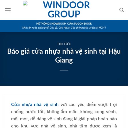
Skip
to
content
HỆ THỐNG SHOWROOM CỬA SAIGON DOOR
Nhà sản xuất, phân phối Cửa gỗ, Cửa Nhựa, Cửa chống cháy uy tín tại HCM !
TIN TỨC
Báo giá cửa nhựa nhà vệ sinh tại Hậu
Giang
Cửa nhựa nhà vệ sinh
với các yêu điểm vượt trội
chống nước tốt, không ẩm mốc, không cong vênh,
mối mọt, dễ dàng vệ sinh đang là giải pháp hoàn hảo
cho khu vực nhà vệ sinh, nhà tắm được xem là