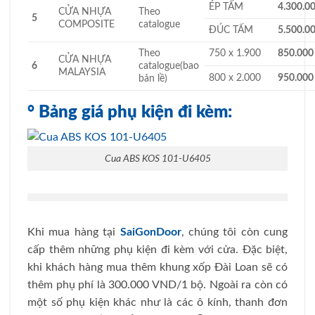
ÉP TẤM
4.300.0
CỬA NHỰA
Theo
5
COMPOSITE
catalogue
ĐÚC TẤM
5.500.0
Theo
750 x 1.900
850.000
CỬA NHỰA
6
catalogue(bao
MALAYSIA
800 x 2.000
950.000
bản lề)
° Bảng giá phụ kiện đi kèm:
Cua ABS KOS 101-U6405
Khi mua hàng tại
SaiGonDoor
, chúng tôi còn cung
cấp thêm những phụ kiện đi kèm với cửa. Đặc biệt,
khi khách hàng mua thêm khung xốp Đài Loan sẽ có
thêm phụ phí là 300.000 VND/1 bộ. Ngoài ra còn có
một số phụ kiện khác như là các ô kính, thanh đơn