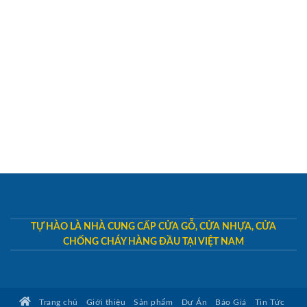
TỰ HÀO LÀ NHÀ CUNG CẤP CỬA GỖ, CỬA NHỰA, CỬA
CHỐNG CHÁY HÀNG ĐẦU TẠI VIỆT NAM
Trang chủ
Giới thiệu
Sản phẩm
Dự Án
Báo Giá
Tin Tức