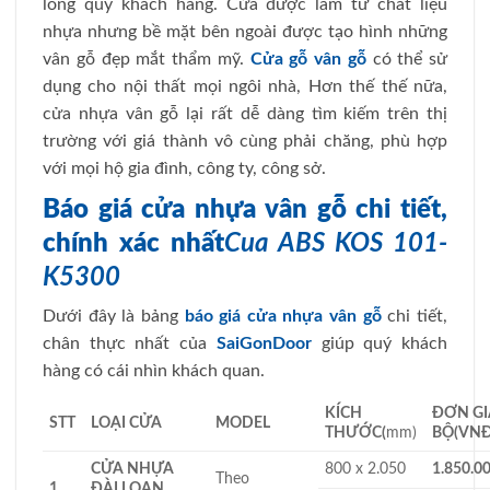
lòng quý khách hàng. Cửa được làm từ chất liệu
nhựa nhưng bề mặt bên ngoài được tạo hình những
vân gỗ đẹp mắt thẩm mỹ.
Cửa gỗ vân gỗ
có thể sử
dụng cho nội thất mọi ngôi nhà, Hơn thế thế nữa,
cửa nhựa vân gỗ lại rất dễ dàng tìm kiếm trên thị
trường với giá thành vô cùng phải chăng, phù hợp
với mọi hộ gia đình, công ty, công sở.
Báo giá cửa nhựa vân gỗ chi tiết,
chính xác nhất
Cua ABS KOS 101-
K5300
Dưới đây là bảng
báo giá cửa nhựa vân gỗ
chi tiết,
chân thực nhất của
SaiGonDoor
giúp quý khách
hàng có cái nhìn khách quan.
KÍCH
ĐƠN GI
STT
LOẠI CỬA
MODEL
THƯỚC
(
mm)
BỘ
(VNĐ
CỬA NHỰA
800 x 2.050
1.850.0
Theo
1
ĐÀI LOAN