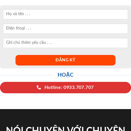
HOẶC
Hotline: 0933.707.707
NÓI CHUYỆN VỚI CHUYÊN