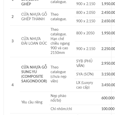
catalogue.
900 x 2.150
1.950.0
GHÉP
800 x 2.050
2.450.0
CỬA NHỰA GỖ
Theo
2
GHÉP THANH
catalogue.
900 x 2.150
2.650.0
Theo
800 x 2050
1.950.0
catalogue.
CỬA NHỰA
Hạn chế
3
ĐÀI LOAN ĐÚC
chiều ngang
900 và cao
900 x 2.150
2.250.0
2150mm
SYB (PHỦ
2.950.0
VÂN)
CỬA NHỰA GỖ
Theo
SUNG YU
catalogue
SYA (SƠN)
3.150.0
(COMPOSITE
(chưa nẹp
SAIGONDOOR)
viền)
LX (Luxyry
4
3.450.0
cao cấp)
Nẹp phào
600.000
nổi/bộ
Yêu cầu riêng
Chỉ nhôm/chỉ
100.000