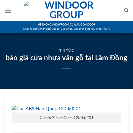
Skip
to
content
HỆ THỐNG SHOWROOM CỬA SAIGON DOOR
Nhà sản xuất, phân phối Cửa gỗ, Cửa Nhựa, Cửa chống cháy uy tín tại HCM !
TIN TỨC
báo giá cửa nhựa vân gỗ tại Lâm Đồng
Cua ABS Han Quoc 120-k0201