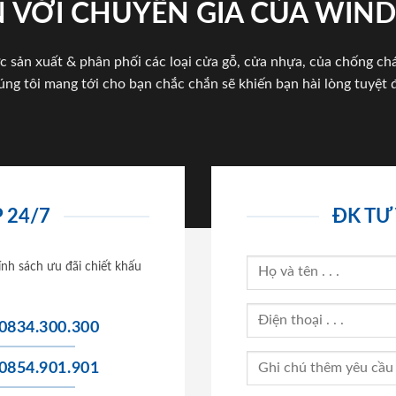
 VỚI CHUYÊN GIA CỦA WI
c sản xuất & phân phối các loại cửa gỗ, cửa nhựa, của chống c
úng tôi mang tới cho bạn chắc chắn sẽ khiến bạn hài lòng tuyệt đ
 24/7
ĐK TƯ
ính sách ưu đãi chiết khấu
0834.300.300
0854.901.901