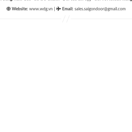
|
Website:
www.wdg.vn
Email
:
sales.saigondoor@gmail.com