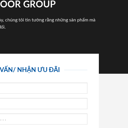
NDOOR GROUP
háy, chúng tôi tin tưởng rằng những sản phẩm mà
ối.
 VẤN/ NHẬN ƯU ĐÃI