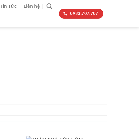
Tin Tức
Liên hệ
0933.707.707