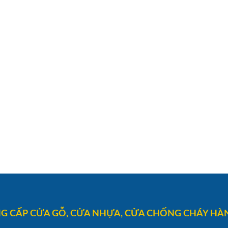
G CẤP CỬA GỖ, CỬA NHỰA, CỬA CHỐNG CHÁY HÀN