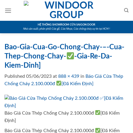
Skip
to
content
HỆ THỐNG SHOWROOM CỬA SAIGON DOOR
Nhà sản xuất, phân phối Cửa gỗ, Cửa Nhựa, Cửa chống cháy uy tín tại HCM !
Bao-Gia-Cua-Go-Chong-Chay-–-Cua-
Thep-Chong-Chay-
-Gia-Re-Da-
Kiem-Dinh]
Published
05/06/2023
at
888 × 439
in
Báo Giá Cửa Thép
Chống Cháy 2.100.000đ
[Đã Kiểm Định]
Báo Giá Cửa Thép Chống Cháy 2.100.000đ
[Đã Kiểm
Định]
Báo Giá Cửa Thép Chống Cháy 2.100.000đ
[Đã Kiểm