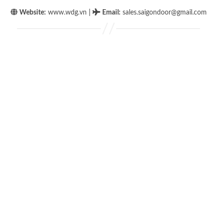
|
Website:
www.wdg.vn
Email
:
sales.saigondoor@gmail.com