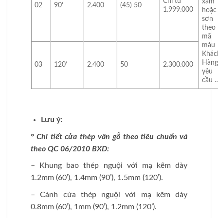
Chỉ từ
xám
02
90’
2.400
(45) 50
1.999.000
hoặc
sơn
theo
mã
màu
Khác
Hàng
03
120’
2.400
50
2.300.000
yêu
cầu 
Lưu ý:
° Chi tiết cửa thép vân gỗ theo tiêu chuẩn và
theo QC 06/2010 BXD:
– Khung bao thép nguội với mạ kẽm dày
1.2mm (60’), 1.4mm (90’), 1.5mm (120’).
– Cánh cửa thép nguội với mạ kẽm dày
0.8mm (60’), 1mm (90’), 1.2mm (120’).