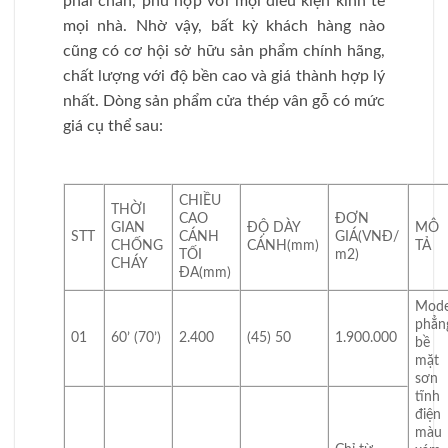
phải chăn, phù hợp với mọi điều kiện kinh tế
mọi nhà. Nhờ vậy, bất kỳ khách hàng nào
cũng có cơ hội sở hữu sản phẩm chính hãng,
chất lượng với độ bền cao và giá thành hợp lý
nhất. Dòng sản phẩm cửa thép vân gỗ có mức
giá cụ thể sau:
CHIỀU
THỜI
CAO
ĐƠN
GIAN
ĐỘ DÀY
MÔ
STT
CÁNH
GIÁ(VNĐ/
CHỐNG
CÁNH(mm)
TẢ
TỐI
m2)
CHÁY
ĐA(mm)
Mode
phẳn
01
60’ (70’)
2.400
(45) 50
1.900.000
bề
mặt
sơn
tĩnh
điện
màu