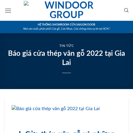
Skip
to
content
HỆ THỐNG SHOWROOM CỬA SAIGON DOOR
Nhà sản xuất, phân phối Cửa gỗ, Cửa Nhựa, Cửa chống cháy uy tín tại HCM !
TIN TỨC
Báo giá cửa thép vân gỗ 2022 tại Gia
Lai