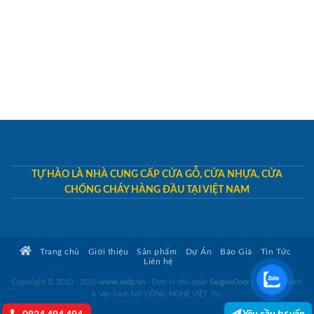
TỰ HÀO LÀ NHÀ CUNG CẤP CỬA GỖ, CỬA NHỰA, CỬA
CHỐNG CHÁY HÀNG ĐẦU TẠI VIỆT NAM
Trang chủ
Giới thiệu
Sản phẩm
Dự Án
Báo Giá
Tin Tức
Liên hệ
Copyright © 2010 - 2026
www.wdg.vn
- Đơn vị chủ quản
SaigonDoor
|
Thiết kế Web
& Vận hành bởi CÔNG NGHỆ VIỆT JSC