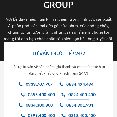
GROUP
Với bề dày nhiều năm kinh nghiệm trong lĩnh vực sản xuất
& phân phối các loại cửa gỗ, cửa nhựa, của chống cháy,
chúng tôi tin tưởng rằng những sản phẩm mà chúng tôi
mang tới cho bạn chắc chắn sẽ khiến bạn hài lòng tuyệt đối.
TƯ VẤN TRỰC TIẾP 24/7
Hỗ trợ tư vấn về sản phẩm, giá thành và các chính sách ưu
đãi chiết khấu cho khách hàng 24/7!
0933.707.707
0834.494.494
0855.400.400
0824.400.400
0834.300.300
0854.901.901
0899.400.400
0818.400.400