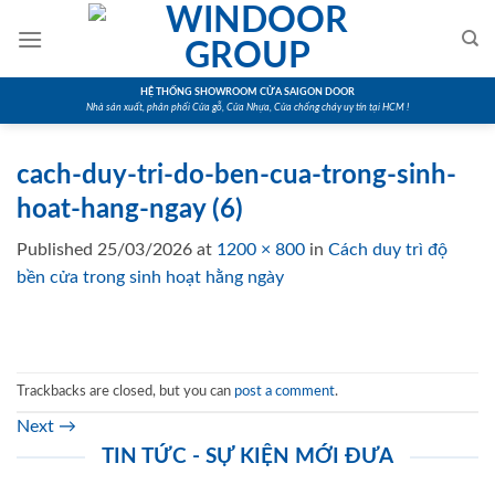
Skip
to
content
HỆ THỐNG SHOWROOM CỬA SAIGON DOOR
Nhà sản xuất, phân phối Cửa gỗ, Cửa Nhựa, Cửa chống cháy uy tín tại HCM !
cach-duy-tri-do-ben-cua-trong-sinh-
hoat-hang-ngay (6)
Published
25/03/2026
at
1200 × 800
in
Cách duy trì độ
bền cửa trong sinh hoạt hằng ngày
Trackbacks are closed, but you can
post a comment
.
Next
→
TIN TỨC - SỰ KIỆN MỚI ĐƯA