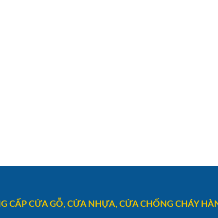
G CẤP CỬA GỖ, CỬA NHỰA, CỬA CHỐNG CHÁY HÀN