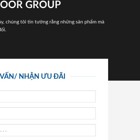
NDOOR GROUP
háy, chúng tôi tin tưởng rằng những sản phẩm mà
ối.
 VẤN/ NHẬN ƯU ĐÃI