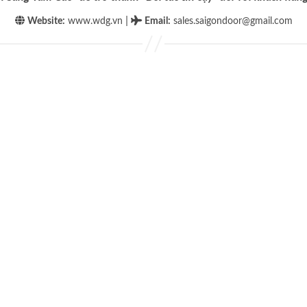
|
Website:
www.wdg.vn
Email
:
sales.saigondoor@gmail.com