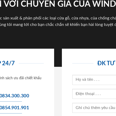
 VỚI CHUYÊN GIA CỦA WI
c sản xuất & phân phối các loại cửa gỗ, cửa nhựa, của chống c
úng tôi mang tới cho bạn chắc chắn sẽ khiến bạn hài lòng tuyệt đ
 24/7
ĐK TƯ
ính sách ưu đãi chiết khấu
0834.300.300
0854.901.901