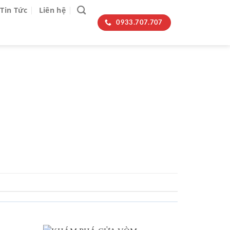
Tin Tức
Liên hệ
0933.707.707