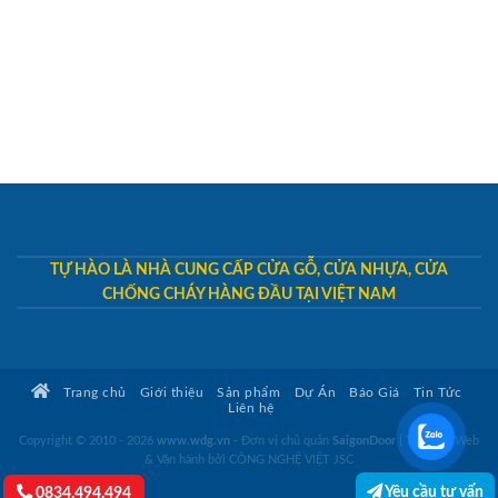
TỰ HÀO LÀ NHÀ CUNG CẤP CỬA GỖ, CỬA NHỰA, CỬA
CHỐNG CHÁY HÀNG ĐẦU TẠI VIỆT NAM
Trang chủ
Giới thiệu
Sản phẩm
Dự Án
Báo Giá
Tin Tức
Liên hệ
Copyright © 2010 - 2026
www.wdg.vn
- Đơn vị chủ quản
SaigonDoor
|
Thiết kế Web
& Vận hành bởi CÔNG NGHỆ VIỆT JSC
Yêu cầu tư vấn
0834.494.494