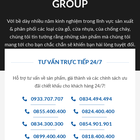
GROUP
Với bề dày nhiều năm kinh nghiệm trong lĩnh vực sản xuất
& phân phối các loại cửa gỗ, cửa nhựa, của chống cháy,
chúng tôi tin tưởng rằng những sản phẩm mà chúng tôi
mang tới cho bạn chắc chắn sẽ khiến bạn hài lòng tuyệt đối.
TƯ VẤN TRỰC TIẾP 24/7
Hỗ trợ tư vấn về sản phẩm, giá thành và các chính sách ưu
đãi chiết khấu cho khách hàng 24/7!
0933.707.707
0834.494.494
0855.400.400
0824.400.400
0834.300.300
0854.901.901
0899.400.400
0818.400.400