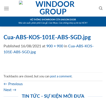
Skip
to
content
HỆ THỐNG SHOWROOM CỬA SAIGON DOOR
Nhà sản xuất, phân phối Cửa gỗ, Cửa Nhựa, Cửa chống cháy uy tín tại HCM !
Cua-ABS-KOS-101E-ABS-SGD.jpg
Published
16/08/2021
at
900 × 900
in
Cua-ABS-KOS-
101E-ABS-SGD.jpg
Trackbacks are closed, but you can
post a comment
.
←
Previous
Next
→
TIN TỨC - SỰ KIỆN MỚI ĐƯA