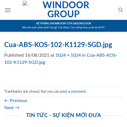
Skip
to
content
HỆ THỐNG SHOWROOM CỬA SAIGON DOOR
Nhà sản xuất, phân phối Cửa gỗ, Cửa Nhựa, Cửa chống cháy uy tín tại HCM !
Cua-ABS-KOS-102-K1129-SGD.jpg
Published
16/08/2021
at
1024 × 1024
in
Cua-ABS-KOS-
102-K1129-SGD.jpg
Trackbacks are closed, but you can
post a comment
.
←
Previous
Next
→
TIN TỨC - SỰ KIỆN MỚI ĐƯA