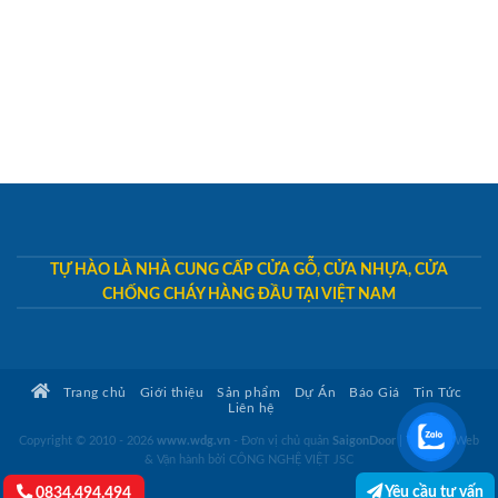
TỰ HÀO LÀ NHÀ CUNG CẤP CỬA GỖ, CỬA NHỰA, CỬA
CHỐNG CHÁY HÀNG ĐẦU TẠI VIỆT NAM
Trang chủ
Giới thiệu
Sản phẩm
Dự Án
Báo Giá
Tin Tức
Liên hệ
Copyright © 2010 - 2026
www.wdg.vn
- Đơn vị chủ quản
SaigonDoor
|
Thiết kế Web
& Vận hành bởi CÔNG NGHỆ VIỆT JSC
Yêu cầu tư vấn
0834.494.494