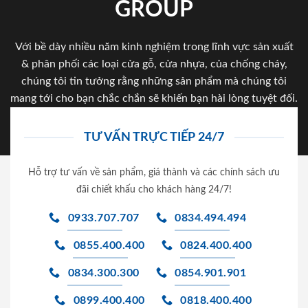
GROUP
Với bề dày nhiều năm kinh nghiệm trong lĩnh vực sản xuất
& phân phối các loại cửa gỗ, cửa nhựa, của chống cháy,
chúng tôi tin tưởng rằng những sản phẩm mà chúng tôi
mang tới cho bạn chắc chắn sẽ khiến bạn hài lòng tuyệt đối.
TƯ VẤN TRỰC TIẾP 24/7
Hỗ trợ tư vấn về sản phẩm, giá thành và các chính sách ưu
đãi chiết khấu cho khách hàng 24/7!
0933.707.707
0834.494.494
0855.400.400
0824.400.400
0834.300.300
0854.901.901
0899.400.400
0818.400.400