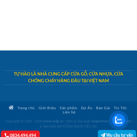
TỰ HÀO LÀ NHÀ CUNG CẤP CỬA GỖ, CỬA NHỰA, CỬA
CHỐNG CHÁY HÀNG ĐẦU TẠI VIỆT NAM
Trang chủ
Giới thiệu
Sản phẩm
Dự Án
Báo Giá
Tin Tức
Liên hệ
Copyright © 2010 - 2026
www.wdg.vn
- Đơn vị chủ quản
SaigonDoor
|
Thiết kế Web
& Vận hành bởi CÔNG NGHỆ VIỆT JSC
Yêu cầu tư vấn
0834.494.494