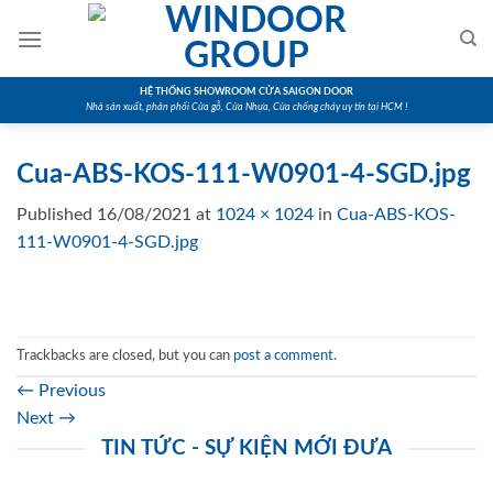
Skip
to
content
HỆ THỐNG SHOWROOM CỬA SAIGON DOOR
Nhà sản xuất, phân phối Cửa gỗ, Cửa Nhựa, Cửa chống cháy uy tín tại HCM !
Cua-ABS-KOS-111-W0901-4-SGD.jpg
Published
16/08/2021
at
1024 × 1024
in
Cua-ABS-KOS-
111-W0901-4-SGD.jpg
Trackbacks are closed, but you can
post a comment
.
←
Previous
Next
→
TIN TỨC - SỰ KIỆN MỚI ĐƯA