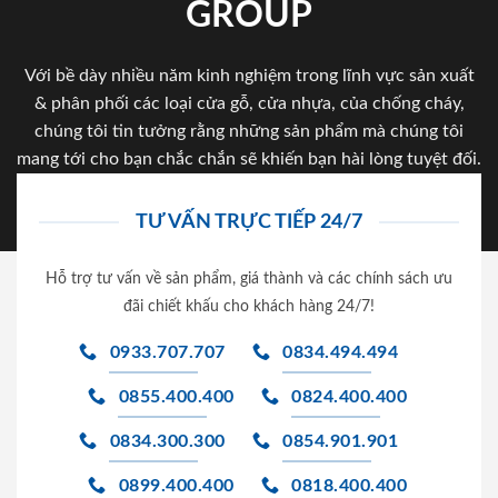
GROUP
Với bề dày nhiều năm kinh nghiệm trong lĩnh vực sản xuất
& phân phối các loại cửa gỗ, cửa nhựa, của chống cháy,
chúng tôi tin tưởng rằng những sản phẩm mà chúng tôi
mang tới cho bạn chắc chắn sẽ khiến bạn hài lòng tuyệt đối.
TƯ VẤN TRỰC TIẾP 24/7
Hỗ trợ tư vấn về sản phẩm, giá thành và các chính sách ưu
đãi chiết khấu cho khách hàng 24/7!
0933.707.707
0834.494.494
0855.400.400
0824.400.400
0834.300.300
0854.901.901
0899.400.400
0818.400.400