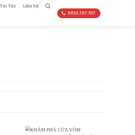
Tin Tức
Liên hệ
0933.707.707