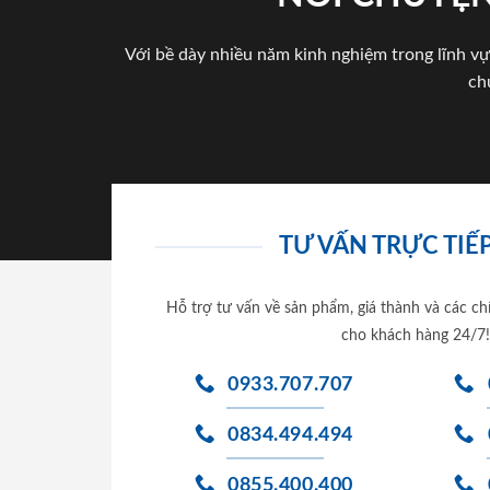
Với bề dày nhiều năm kinh nghiệm trong lĩnh vự
ch
TƯ VẤN TRỰC TIẾP
Hỗ trợ tư vấn về sản phẩm, giá thành và các ch
cho khách hàng 24/7!
0933.707.707
0834.494.494
0855.400.400