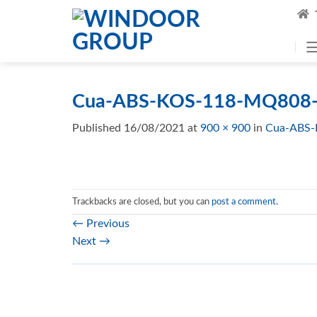
Skip
to
content
Cua-ABS-KOS-118-MQ808-
Published
16/08/2021
at
900 × 900
in
Cua-ABS-
Trackbacks are closed, but you can
post a comment
.
←
Previous
Next
→