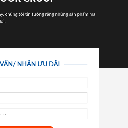
háy, chúng tôi tin tưởng rằng những sản phẩm mà
ối.
 VẤN/ NHẬN ƯU ĐÃI