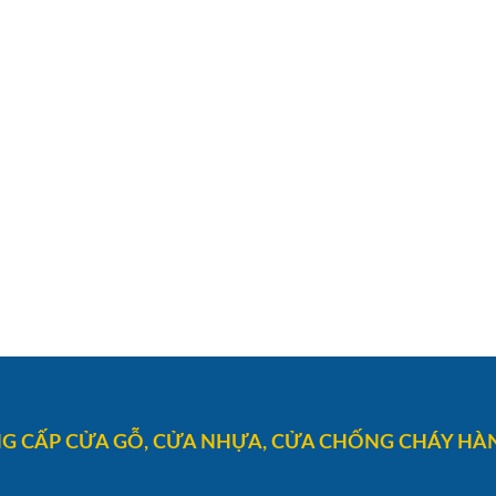
G CẤP CỬA GỖ, CỬA NHỰA, CỬA CHỐNG CHÁY HÀN