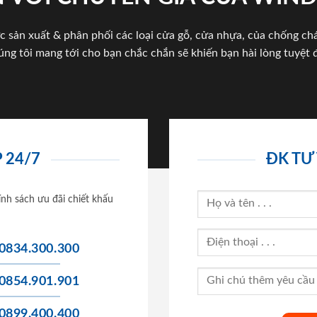
c sản xuất & phân phối các loại cửa gỗ, cửa nhựa, của chống c
úng tôi mang tới cho bạn chắc chắn sẽ khiến bạn hài lòng tuyệt đ
 24/7
ĐK TƯ
ính sách ưu đãi chiết khấu
0834.300.300
0854.901.901
0899.400.400