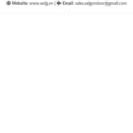
|
Website:
www.wdg.vn
Email
:
sales.saigondoor@gmail.com