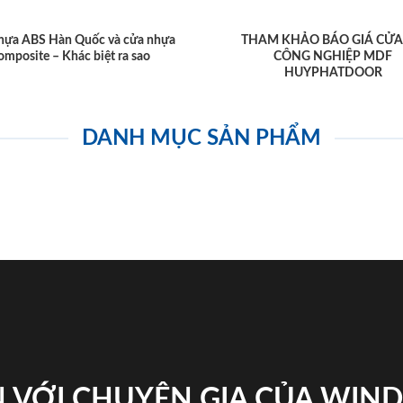
hựa ABS Hàn Quốc và cửa nhựa
THAM KHẢO BÁO GIÁ CỬA
omposite – Khác biệt ra sao
CÔNG NGHIỆP MDF
HUYPHATDOOR
DANH MỤC SẢN PHẨM
 VỚI CHUYÊN GIA CỦA WI