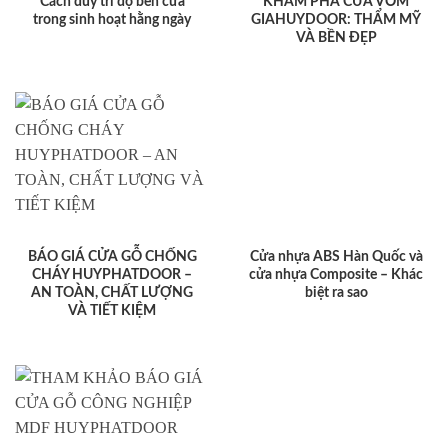
Cách duy trì độ bền cửa
KHÁM PHÁ CỬA VÒM
trong sinh hoạt hằng ngày
GIAHUYDOOR: THẨM MỸ
VÀ BỀN ĐẸP
BÁO GIÁ CỬA GỖ CHỐNG
Cửa nhựa ABS Hàn Quốc và
CHÁY HUYPHATDOOR –
cửa nhựa Composite – Khác
AN TOÀN, CHẤT LƯỢNG
biệt ra sao
VÀ TIẾT KIỆM