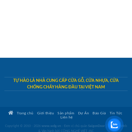
TỰ HÀO LÀ NHÀ CUNG CẤP CỬA GỖ, CỬA NHỰA, CỬA
CHỐNG CHÁY HÀNG ĐẦU TẠI VIỆT NAM
Trang chủ
Giới thiệu
Sản phẩm
Dự Án
Báo Giá
Tin Tức
Liên hệ
Copyright © 2010 - 2026
www.wdg.vn
- Đơn vị chủ quản
SaigonDoor
|
Thiết kế Web
& Vận hành bởi CÔNG NGHỆ VIỆT JSC