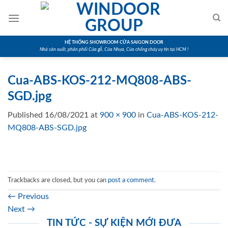
Skip
to
content
HỆ THỐNG SHOWROOM CỬA SAIGON DOOR
Nhà sản xuất, phân phối Cửa gỗ, Cửa Nhựa, Cửa chống cháy uy tín tại HCM !
Cua-ABS-KOS-212-MQ808-ABS-
SGD.jpg
Published
16/08/2021
at
900 × 900
in
Cua-ABS-KOS-212-
MQ808-ABS-SGD.jpg
Trackbacks are closed, but you can
post a comment
.
←
Previous
Next
→
TIN TỨC - SỰ KIỆN MỚI ĐƯA