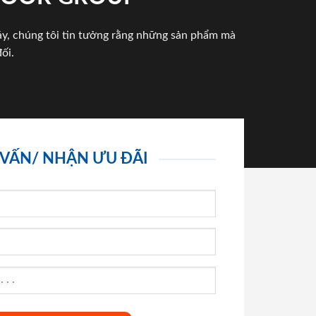
háy, chúng tôi tin tưởng rằng những sản phẩm mà
ối.
 VẤN/ NHẬN ƯU ĐÃI