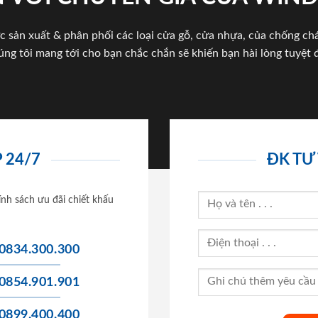
c sản xuất & phân phối các loại cửa gỗ, cửa nhựa, của chống c
úng tôi mang tới cho bạn chắc chắn sẽ khiến bạn hài lòng tuyệt đ
 24/7
ĐK TƯ
ính sách ưu đãi chiết khấu
0834.300.300
0854.901.901
0899.400.400