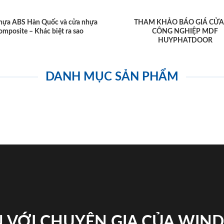
hựa ABS Hàn Quốc và cửa nhựa
THAM KHẢO BÁO GIÁ CỬA
omposite – Khác biệt ra sao
CÔNG NGHIỆP MDF
HUYPHATDOOR
DANH MỤC SẢN PHẨM
 VỚI CHUYÊN GIA CỦA WI