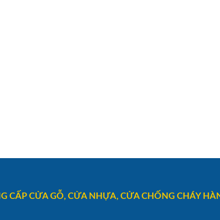
G CẤP CỬA GỖ, CỬA NHỰA, CỬA CHỐNG CHÁY HÀN