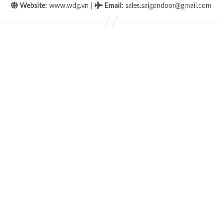
|
Website:
www.wdg.vn
Email
:
sales.saigondoor@gmail.com