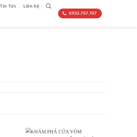
Tin Tức
Liên hệ
0933.707.707