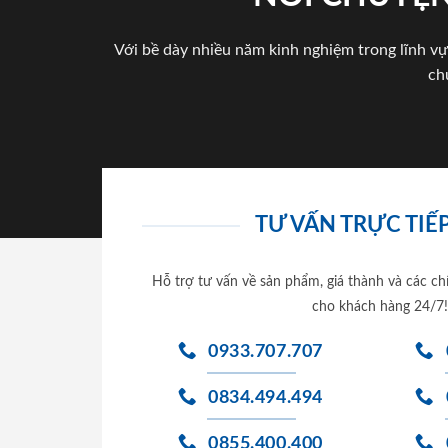
Với bề dày nhiều năm kinh nghiệm trong lĩnh vự
ch
TƯ VẤN TRỰC TIẾP
Hỗ trợ tư vấn về sản phẩm, giá thành và các ch
cho khách hàng 24/7!
0933.707.707
0834.494.494
0855.400.400