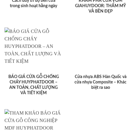
Cách duy trì độ bền cửa
KHÁM PHÁ CỬA VÒM
trong sinh hoạt hằng ngày
GIAHUYDOOR: THẨM MỸ
VÀ BỀN ĐẸP
BÁO GIÁ CỬA GỖ CHỐNG
Cửa nhựa ABS Hàn Quốc và
CHÁY HUYPHATDOOR –
cửa nhựa Composite – Khác
AN TOÀN, CHẤT LƯỢNG
biệt ra sao
VÀ TIẾT KIỆM