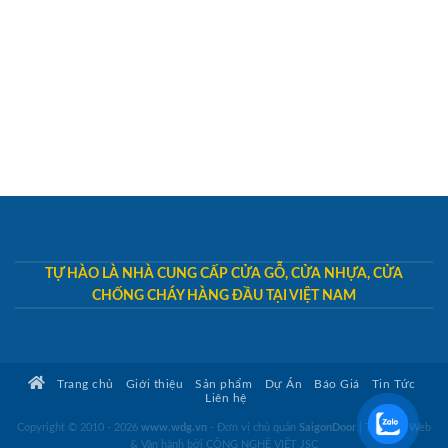
TỰ HÀO LÀ NHÀ CUNG CẤP CỬA GỖ, CỬA NHỰA, CỬA
CHỐNG CHÁY HÀNG ĐẦU TẠI VIỆT NAM
Trang chủ
Giới thiệu
Sản phẩm
Dự Án
Báo Giá
Tin Tức
Liên hệ
Copyright © 2010 - 2026
www.wdg.vn
- Đơn vị chủ quản
SaigonDoor
|
Thiết kế Web
& Vận hành bởi CÔNG NGHỆ VIỆT JSC