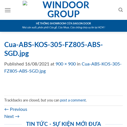
Skip
to
content
HỆ THỐNG SHOWROOM CỬA SAIGON DOOR
Nhà sản xuất, phân phối Cửa gỗ, Cửa Nhựa, Cửa chống cháy uy tín tại HCM !
Cua-ABS-KOS-305-FZ805-ABS-
SGD.jpg
Published
16/08/2021
at
900 × 900
in
Cua-ABS-KOS-305-
FZ805-ABS-SGD.jpg
Trackbacks are closed, but you can
post a comment
.
←
Previous
Next
→
TIN TỨC - SỰ KIỆN MỚI ĐƯA