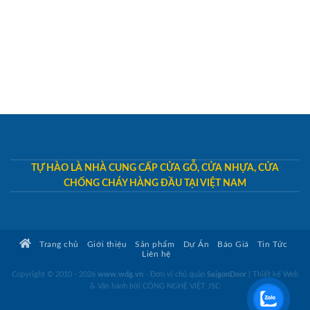
TỰ HÀO LÀ NHÀ CUNG CẤP CỬA GỖ, CỬA NHỰA, CỬA
CHỐNG CHÁY HÀNG ĐẦU TẠI VIỆT NAM
Trang chủ
Giới thiệu
Sản phẩm
Dự Án
Báo Giá
Tin Tức
Liên hệ
Copyright © 2010 - 2026
www.wdg.vn
- Đơn vị chủ quản
SaigonDoor
|
Thiết kế Web
& Vận hành bởi CÔNG NGHỆ VIỆT JSC