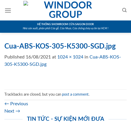
Skip
to
content
HỆ THỐNG SHOWROOM CỬA SAIGON DOOR
Nhà sản xuất, phân phối Cửa gỗ, Cửa Nhựa, Cửa chống cháy uy tín tại HCM !
Cua-ABS-KOS-305-K5300-SGD.jpg
Published
16/08/2021
at
1024 × 1024
in
Cua-ABS-KOS-
305-K5300-SGD.jpg
Trackbacks are closed, but you can
post a comment
.
←
Previous
Next
→
TIN TỨC - SỰ KIỆN MỚI ĐƯA