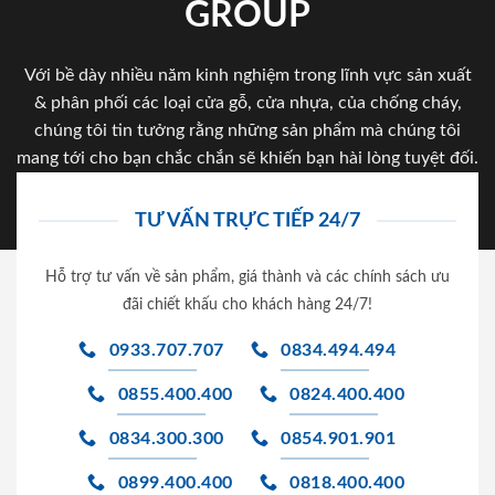
GROUP
Với bề dày nhiều năm kinh nghiệm trong lĩnh vực sản xuất
& phân phối các loại cửa gỗ, cửa nhựa, của chống cháy,
chúng tôi tin tưởng rằng những sản phẩm mà chúng tôi
mang tới cho bạn chắc chắn sẽ khiến bạn hài lòng tuyệt đối.
TƯ VẤN TRỰC TIẾP 24/7
Hỗ trợ tư vấn về sản phẩm, giá thành và các chính sách ưu
đãi chiết khấu cho khách hàng 24/7!
0933.707.707
0834.494.494
0855.400.400
0824.400.400
0834.300.300
0854.901.901
0899.400.400
0818.400.400