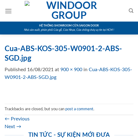
Skip
to
content
HỆ THỐNG SHOWROOM CỬA SAIGON DOOR
Nhà sản xuất, phân phối Cửa gỗ, Cửa Nhựa, Cửa chống cháy uy tín tại HCM !
Cua-ABS-KOS-305-W0901-2-ABS-
SGD.jpg
Published
16/08/2021
at
900 × 900
in
Cua-ABS-KOS-305-
W0901-2-ABS-SGD.jpg
Trackbacks are closed, but you can
post a comment
.
←
Previous
Next
→
TIN TỨC - SỰ KIỆN MỚI ĐƯA