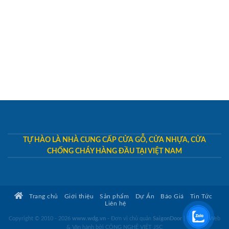
TỰ HÀO LÀ NHÀ CUNG CẤP CỬA GỖ, CỬA NHỰA, CỬA
CHỐNG CHÁY HÀNG ĐẦU TẠI VIỆT NAM
Trang chủ
Giới thiệu
Sản phẩm
Dự Án
Báo Giá
Tin Tức
Liên hệ
Copyright © 2010 - 2026
www.wdg.vn
- Đơn vị chủ quản
SaigonDoor
|
Thiết kế Web
& Vận hành bởi CÔNG NGHỆ VIỆT JSC