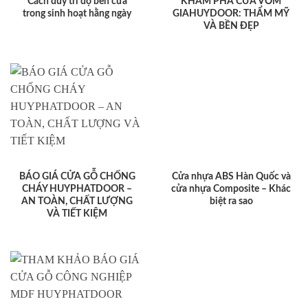
Cách duy trì độ bền cửa
KHÁM PHÁ CỬA VÒM
trong sinh hoạt hằng ngày
GIAHUYDOOR: THẨM MỸ
VÀ BỀN ĐẸP
BÁO GIÁ CỬA GỖ CHỐNG
Cửa nhựa ABS Hàn Quốc và
CHÁY HUYPHATDOOR –
cửa nhựa Composite – Khác
AN TOÀN, CHẤT LƯỢNG
biệt ra sao
VÀ TIẾT KIỆM