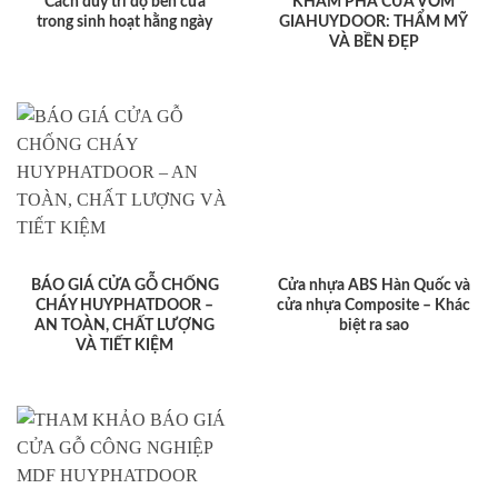
Cách duy trì độ bền cửa
KHÁM PHÁ CỬA VÒM
trong sinh hoạt hằng ngày
GIAHUYDOOR: THẨM MỸ
VÀ BỀN ĐẸP
BÁO GIÁ CỬA GỖ CHỐNG
Cửa nhựa ABS Hàn Quốc và
CHÁY HUYPHATDOOR –
cửa nhựa Composite – Khác
AN TOÀN, CHẤT LƯỢNG
biệt ra sao
VÀ TIẾT KIỆM