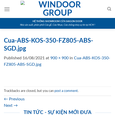
Skip
to
content
HỆ THỐNG SHOWROOM CỬA SAIGON DOOR
Nhà sản xuất, phân phối Cửa gỗ, Cửa Nhựa, Cửa chống cháy uy tín tại HCM !
Cua-ABS-KOS-350-FZ805-ABS-
SGD.jpg
Published
16/08/2021
at
900 × 900
in
Cua-ABS-KOS-350-
FZ805-ABS-SGD.jpg
Trackbacks are closed, but you can
post a comment
.
←
Previous
Next
→
TIN TỨC - SỰ KIỆN MỚI ĐƯA