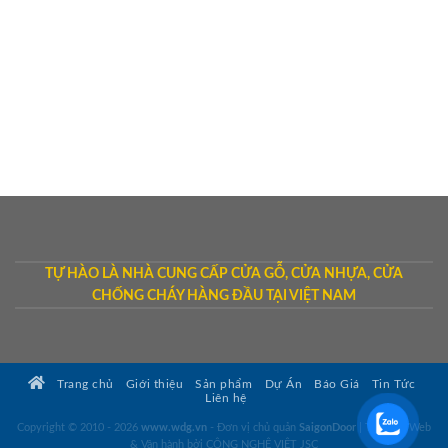
TỰ HÀO LÀ NHÀ CUNG CẤP CỬA GỖ, CỬA NHỰA, CỬA
CHỐNG CHÁY HÀNG ĐẦU TẠI VIỆT NAM
Trang chủ
Giới thiệu
Sản phẩm
Dự Án
Báo Giá
Tin Tức
Liên hệ
Copyright © 2010 - 2026
www.wdg.vn
- Đơn vị chủ quản
SaigonDoor
|
Thiết kế Web
& Vận hành bởi CÔNG NGHỆ VIỆT JSC