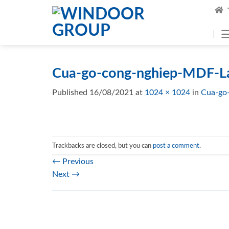
Skip
to
content
Cua-go-cong-nghiep-MDF-L
Published
16/08/2021
at
1024 × 1024
in
Cua-go
Trackbacks are closed, but you can
post a comment
.
←
Previous
Next
→