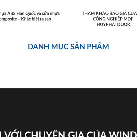
hựa ABS Hàn Quốc và cửa nhựa
THAM KHẢO BÁO GIÁ CỬA
omposite – Khác biệt ra sao
CÔNG NGHIỆP MDF
HUYPHATDOOR
DANH MỤC SẢN PHẨM
 VỚI CHUYÊN GIA CỦA WI