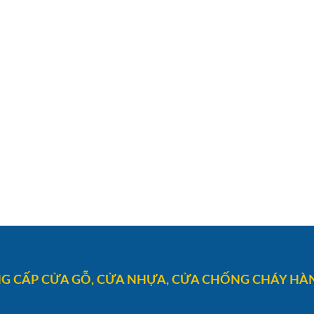
G CẤP CỬA GỖ, CỬA NHỰA, CỬA CHỐNG CHÁY HÀN