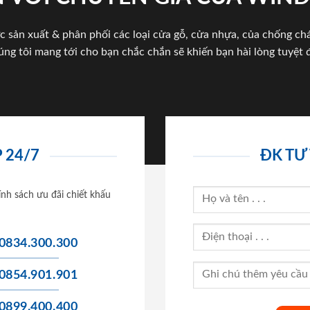
c sản xuất & phân phối các loại cửa gỗ, cửa nhựa, của chống c
úng tôi mang tới cho bạn chắc chắn sẽ khiến bạn hài lòng tuyệt đ
 24/7
ĐK TƯ
ính sách ưu đãi chiết khấu
0834.300.300
0854.901.901
0899.400.400