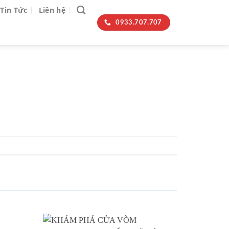
Tin Tức
Liên hệ
0933.707.707