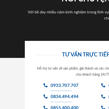
Với bề dày nhiều năm kinh nghiệm trong lĩnh vự
ch
TƯ VẤN TRỰC TIẾP
Hỗ trợ tư vấn về sản phẩm, giá thành và các ch
cho khách hàng 24/7!
0933.707.707
0834.494.494
0855.400.400