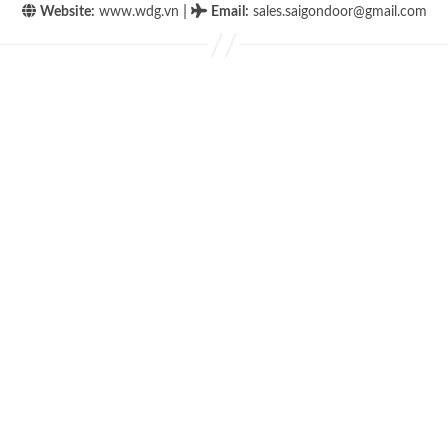
|
Website:
www.wdg.vn
Email
:
sales.saigondoor@gmail.com