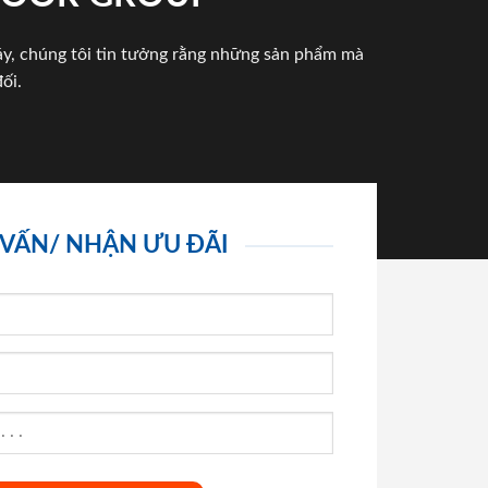
háy, chúng tôi tin tưởng rằng những sản phẩm mà
ối.
 VẤN/ NHẬN ƯU ĐÃI