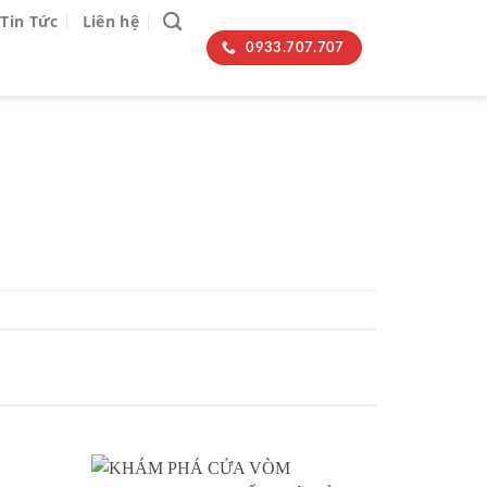
Tin Tức
Liên hệ
0933.707.707