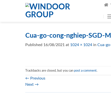
Skip
to
content
Cua-go-cong-nghiep-SGD-M
Published
16/08/2021
at
1024 × 1024
in
Cua-go
Trackbacks are closed, but you can
post a comment
.
←
Previous
Next
→