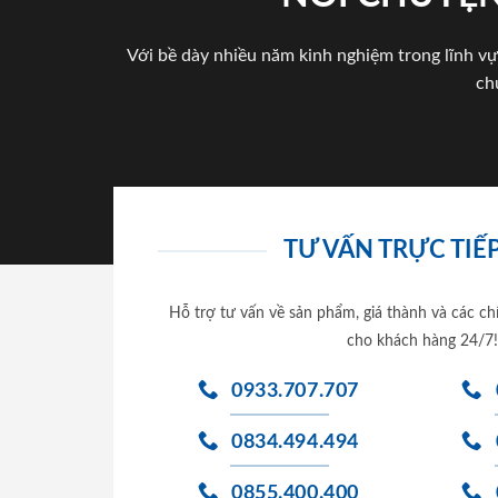
Với bề dày nhiều năm kinh nghiệm trong lĩnh vự
ch
TƯ VẤN TRỰC TIẾP
Hỗ trợ tư vấn về sản phẩm, giá thành và các ch
cho khách hàng 24/7!
0933.707.707
0834.494.494
0855.400.400