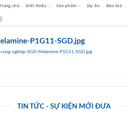
Trang chủ
Giới thiệu
Sản phẩm
Dự Án
Báo Giá
elamine-P1G11-SGD.jpg
-cong-nghiep-SGD-Melamine-P1G11-SGD.jpg
TIN TỨC - SỰ KIỆN MỚI ĐƯA