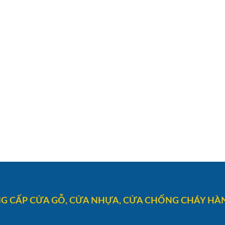
G CẤP CỬA GỖ, CỬA NHỰA, CỬA CHỐNG CHÁY HÀN