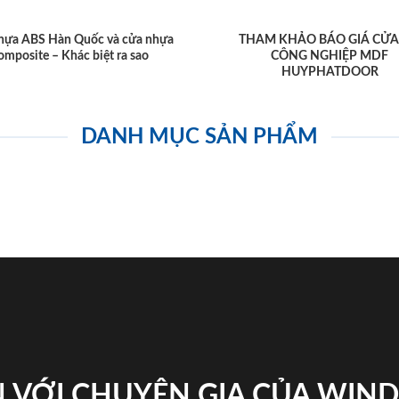
hựa ABS Hàn Quốc và cửa nhựa
THAM KHẢO BÁO GIÁ CỬA
omposite – Khác biệt ra sao
CÔNG NGHIỆP MDF
HUYPHATDOOR
DANH MỤC SẢN PHẨM
 VỚI CHUYÊN GIA CỦA WI