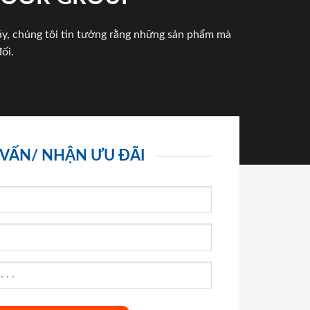
háy, chúng tôi tin tưởng rằng những sản phẩm mà
ối.
 VẤN/ NHẬN ƯU ĐÃI