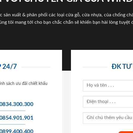
c sản xuất & phân phối các loại cửa gỗ, cửa nhựa, của chống c
úng tôi mang tới cho bạn chắc chắn sẽ khiến bạn hài lòng tuyệt đ
 24/7
ĐK TƯ
ính sách ưu đãi chiết khấu
0834.300.300
0854.901.901
0899.400.400