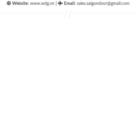
|
Website:
www.wdg.vn
Email
:
sales.saigondoor@gmail.com