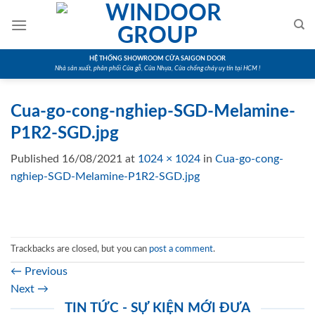
Skip
to
content
HỆ THỐNG SHOWROOM CỬA SAIGON DOOR
Nhà sản xuất, phân phối Cửa gỗ, Cửa Nhựa, Cửa chống cháy uy tín tại HCM !
Cua-go-cong-nghiep-SGD-Melamine-
P1R2-SGD.jpg
Published
16/08/2021
at
1024 × 1024
in
Cua-go-cong-
nghiep-SGD-Melamine-P1R2-SGD.jpg
Trackbacks are closed, but you can
post a comment
.
←
Previous
Next
→
TIN TỨC - SỰ KIỆN MỚI ĐƯA