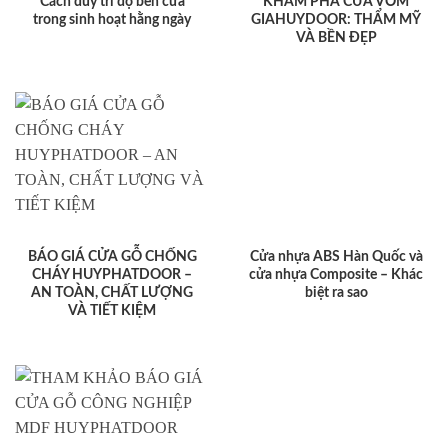
Cách duy trì độ bền cửa
KHÁM PHÁ CỬA VÒM
trong sinh hoạt hằng ngày
GIAHUYDOOR: THẨM MỸ
VÀ BỀN ĐẸP
BÁO GIÁ CỬA GỖ CHỐNG
Cửa nhựa ABS Hàn Quốc và
CHÁY HUYPHATDOOR –
cửa nhựa Composite – Khác
AN TOÀN, CHẤT LƯỢNG
biệt ra sao
VÀ TIẾT KIỆM