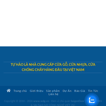
TỰ HÀO LÀ NHÀ CUNG CẤP CỬA GỖ, CỬA NHỰA, CỬA
CHỐNG CHÁY HÀNG ĐẦU TẠI VIỆT NAM
Trang chủ
Giới thiệu
Sản phẩm
Dự Án
Báo Giá
Tin Tức
Liên hệ
Copyright © 2010 - 2026
www.wdg.vn
- Đơn vị chủ quản
SaigonDoor
|
Thiết kế Web
& Vận hành bởi CÔNG NGHỆ VIỆT JSC