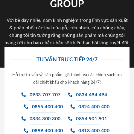
GROUP
Với bề dày nhiều năm kinh nghiệm trong lĩnh vực sản xuất
& phân phối các loại cửa gỗ, cửa nhựa, của chống cháy,
chúng tôi tin tưởng rằng những sản phẩm mà chúng tôi
mang tới cho bạn chắc chắn sẽ khiến bạn hài lòng tuyệt đối.
TƯ VẤN TRỰC TIẾP 24/7
Hỗ trợ tư vấn về sản phẩm, giá thành và các chính sách ưu
đãi chiết khấu cho khách hàng 24/7!
0933.707.707
0834.494.494
0855.400.400
0824.400.400
0834.300.300
0854.901.901
0899.400.400
0818.400.400