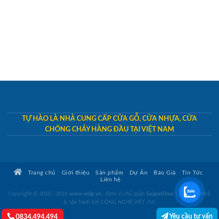
TỰ HÀO LÀ NHÀ CUNG CẤP CỬA GỖ, CỬA NHỰA, CỬA
CHỐNG CHÁY HÀNG ĐẦU TẠI VIỆT NAM
Trang chủ
Giới thiệu
Sản phẩm
Dự Án
Báo Giá
Tin Tức
Liên hệ
Copyright © 2010 - 2026
www.wdg.vn
- Đơn vị chủ quản
SaigonDoor
|
Thiết kế Web
& Vận hành bởi CÔNG NGHỆ VIỆT JSC
Yêu cầu tư vấn
0834.494.494