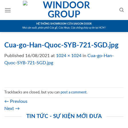
Skip
to
content
HỆ THỐNG SHOWROOM CỬA SAIGON DOOR
Nhà sản xuất, phân phối Cửa gỗ, Cửa Nhựa, Cửa chống cháy uy tín tại HCM !
Cua-go-Han-Quoc-SYB-721-SGD.jpg
Published
16/08/2021
at
1024 × 1024
in
Cua-go-Han-
Quoc-SYB-721-SGD.jpg
Trackbacks are closed, but you can
post a comment
.
←
Previous
Next
→
TIN TỨC - SỰ KIỆN MỚI ĐƯA