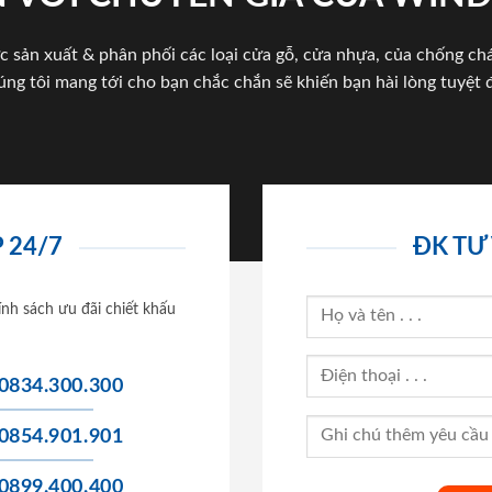
c sản xuất & phân phối các loại cửa gỗ, cửa nhựa, của chống c
úng tôi mang tới cho bạn chắc chắn sẽ khiến bạn hài lòng tuyệt đ
 24/7
ĐK TƯ
ính sách ưu đãi chiết khấu
0834.300.300
0854.901.901
0899.400.400