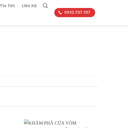
Tin Tức
Liên hệ
0933.707.707