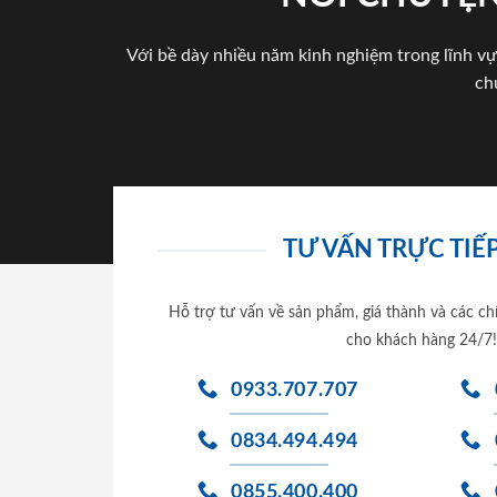
Với bề dày nhiều năm kinh nghiệm trong lĩnh vự
ch
TƯ VẤN TRỰC TIẾP
Hỗ trợ tư vấn về sản phẩm, giá thành và các ch
cho khách hàng 24/7!
0933.707.707
0834.494.494
0855.400.400