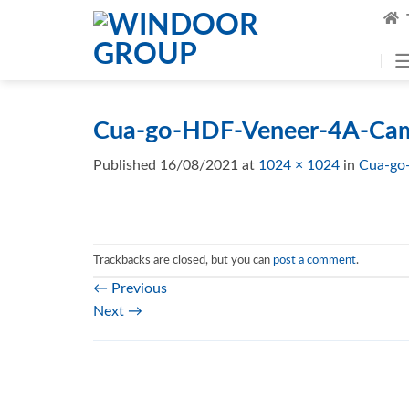
Skip
to
content
Cua-go-HDF-Veneer-4A-Cam
Published
16/08/2021
at
1024 × 1024
in
Cua-go
Trackbacks are closed, but you can
post a comment
.
←
Previous
Next
→