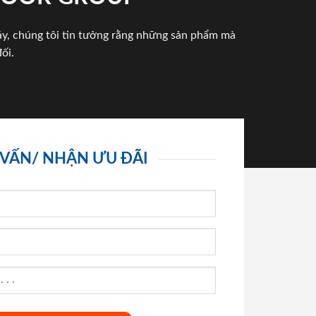
háy, chúng tôi tin tưởng rằng những sản phẩm mà
ối.
 VẤN/ NHẬN ƯU ĐÃI