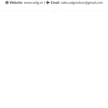
|
Website:
www.wdg.vn
Email
:
sales.saigondoor@gmail.com