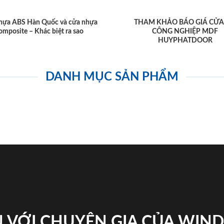
hựa ABS Hàn Quốc và cửa nhựa
THAM KHẢO BÁO GIÁ CỬA
omposite – Khác biệt ra sao
CÔNG NGHIỆP MDF
HUYPHATDOOR
DANH MỤC SẢN PHẨM
 VỚI CHUYÊN GIA CỦA WI