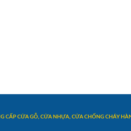
G CẤP CỬA GỖ, CỬA NHỰA, CỬA CHỐNG CHÁY HÀN