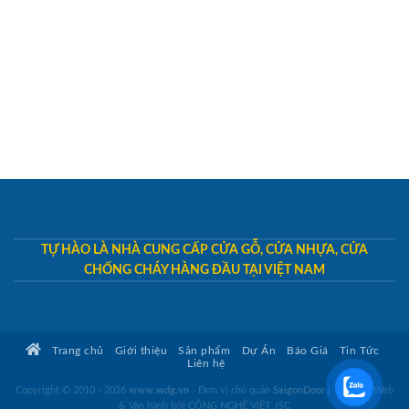
TỰ HÀO LÀ NHÀ CUNG CẤP CỬA GỖ, CỬA NHỰA, CỬA
CHỐNG CHÁY HÀNG ĐẦU TẠI VIỆT NAM
Trang chủ
Giới thiệu
Sản phẩm
Dự Án
Báo Giá
Tin Tức
Liên hệ
Copyright © 2010 - 2026
www.wdg.vn
- Đơn vị chủ quản
SaigonDoor
|
Thiết kế Web
& Vận hành bởi CÔNG NGHỆ VIỆT JSC