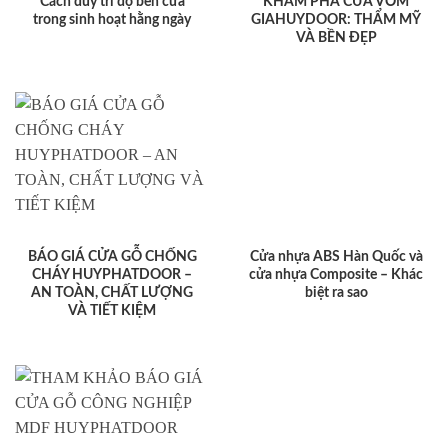
Cách duy trì độ bền cửa
KHÁM PHÁ CỬA VÒM
trong sinh hoạt hằng ngày
GIAHUYDOOR: THẨM MỸ
VÀ BỀN ĐẸP
BÁO GIÁ CỬA GỖ CHỐNG
Cửa nhựa ABS Hàn Quốc và
CHÁY HUYPHATDOOR –
cửa nhựa Composite – Khác
AN TOÀN, CHẤT LƯỢNG
biệt ra sao
VÀ TIẾT KIỆM