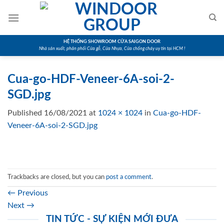
Skip
to
content
HỆ THỐNG SHOWROOM CỬA SAIGON DOOR
Nhà sản xuất, phân phối Cửa gỗ, Cửa Nhựa, Cửa chống cháy uy tín tại HCM !
Cua-go-HDF-Veneer-6A-soi-2-
SGD.jpg
Published
16/08/2021
at
1024 × 1024
in
Cua-go-HDF-
Veneer-6A-soi-2-SGD.jpg
Trackbacks are closed, but you can
post a comment
.
←
Previous
Next
→
TIN TỨC - SỰ KIỆN MỚI ĐƯA