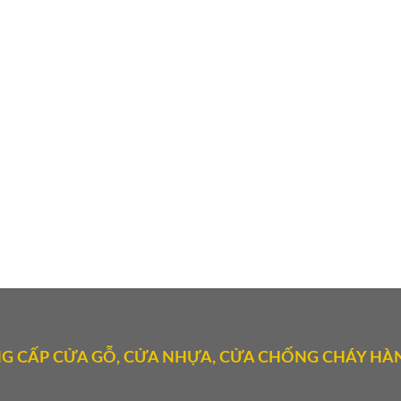
G CẤP CỬA GỖ, CỬA NHỰA, CỬA CHỐNG CHÁY HÀN