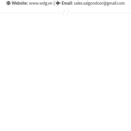
|
Website:
www.wdg.vn
Email
:
sales.saigondoor@gmail.com