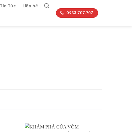
Tin Tức
Liên hệ
0933.707.707