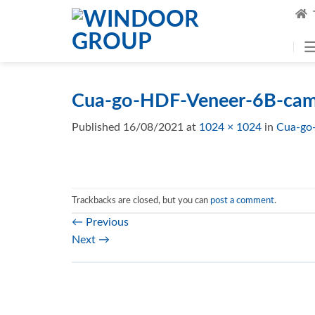
Skip
to
content
Cua-go-HDF-Veneer-6B-cam
Published
16/08/2021
at
1024 × 1024
in
Cua-go
Trackbacks are closed, but you can
post a comment
.
←
Previous
Next
→