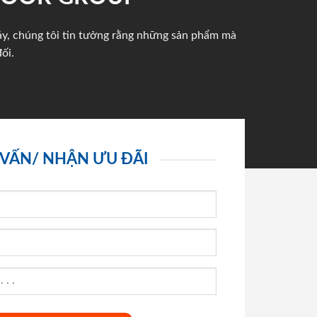
háy, chúng tôi tin tưởng rằng những sản phẩm mà
ối.
 VẤN/ NHẬN ƯU ĐÃI