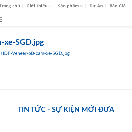
Trang chủ
Giới thiệu
Sản phẩm
Dự Án
Báo Giá
-xe-SGD.jpg
-HDF-Veneer-6B-cam-xe-SGD.jpg
TIN TỨC - SỰ KIỆN MỚI ĐƯA