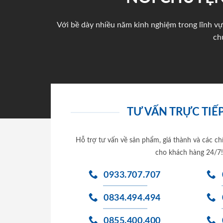
Với bề dày nhiều năm kinh nghiệm trong lĩnh vự
ch
TƯ VẤN TRỰC TIẾP
Hỗ trợ tư vấn về sản phẩm, giá thành và các ch
cho khách hàng 24/7!
0933.707.707
0834.494.494
0855.400.400