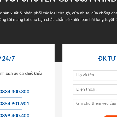
c sản xuất & phân phối các loại cửa gỗ, cửa nhựa, của chống c
úng tôi mang tới cho bạn chắc chắn sẽ khiến bạn hài lòng tuyệt đ
 24/7
ĐK TƯ
ính sách ưu đãi chiết khấu
0834.300.300
0854.901.901
0899.400.400