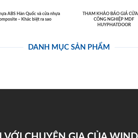
hựa ABS Hàn Quốc và cửa nhựa
THAM KHẢO BÁO GIÁ CỬA
omposite – Khác biệt ra sao
CÔNG NGHIỆP MDF
HUYPHATDOOR
DANH MỤC SẢN PHẨM
 VỚI CHUYÊN GIA CỦA WI