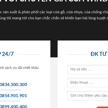
c sản xuất & phân phối các loại cửa gỗ, cửa nhựa, của chống c
úng tôi mang tới cho bạn chắc chắn sẽ khiến bạn hài lòng tuyệt đ
 24/7
ĐK TƯ
ính sách ưu đãi chiết khấu
0834.300.300
0854.901.901
0899.400.400