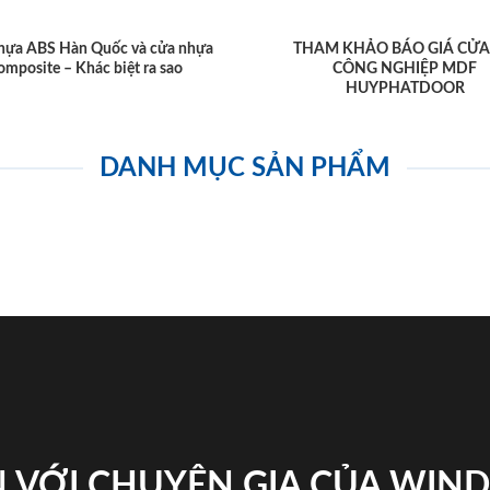
hựa ABS Hàn Quốc và cửa nhựa
THAM KHẢO BÁO GIÁ CỬA
omposite – Khác biệt ra sao
CÔNG NGHIỆP MDF
HUYPHATDOOR
DANH MỤC SẢN PHẨM
 VỚI CHUYÊN GIA CỦA WI