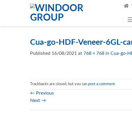
Skip
to
content
Cua-go-HDF-Veneer-6GL-c
Published
16/08/2021
at
768 × 768
in
Cua-go-H
Trackbacks are closed, but you can
post a comment
.
←
Previous
Next
→