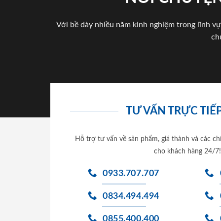
Với bề dày nhiều năm kinh nghiệm trong lĩnh vự
ch
TƯ VẤN TRỰC TIẾP
Hỗ trợ tư vấn về sản phẩm, giá thành và các ch
cho khách hàng 24/7!
0933.707.707
0834.494.494
0855.400.400