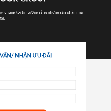
háy, chúng tôi tin tưởng rằng những sản phẩm mà
ối.
 VẤN/ NHẬN ƯU ĐÃI