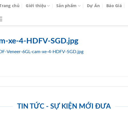
Trang chủ
Giới thiệu
Sản phẩm
Dự Án
Báo Giá
am-xe-4-HDFV-SGD.jpg
DF-Veneer-6GL-cam-xe-4-HDFV-SGD.jpg
TIN TỨC - SỰ KIỆN MỚI ĐƯA