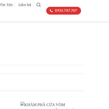
Tin Tức
Liên hệ
0933.707.707