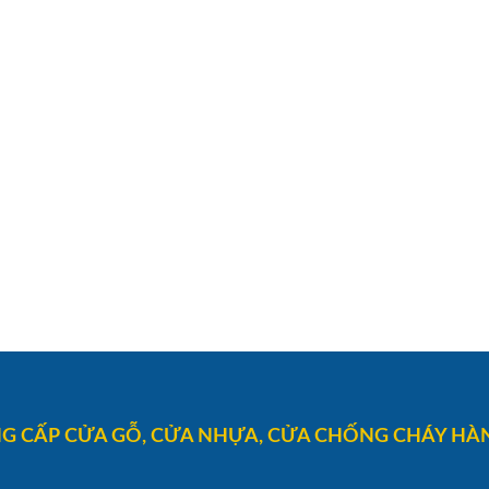
G CẤP CỬA GỖ, CỬA NHỰA, CỬA CHỐNG CHÁY HÀN