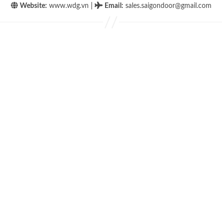
|
Website:
www.wdg.vn
Email
:
sales.saigondoor@gmail.com