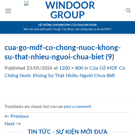
Skip
to
content
HỆ THỐNG SHOWROOM CỬA SAIGON DOOR
Nhà sản xuất, phân phối Cửa gỗ, Cửa Nhựa, Cửa chống cháy uy tín tại HCM !
cua-go-mdf-co-chong-nuoc-khong-
su-that-nhieu-nguoi-chua-biet (9)
Published
23/05/2026
at
1200 × 800
in
Cửa Gỗ MDF Có
Chống Nước Không Sự Thật Nhiều Người Chưa Biết
Trackbacks are closed, but you can
post a comment
.
←
Previous
Next
→
TIN TỨC - SỰ KIỆN MỚI ĐƯA