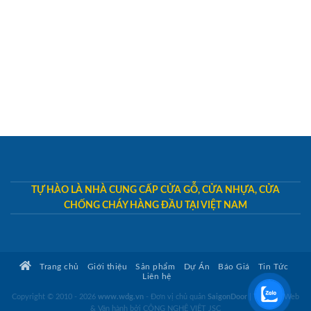
TỰ HÀO LÀ NHÀ CUNG CẤP CỬA GỖ, CỬA NHỰA, CỬA
CHỐNG CHÁY HÀNG ĐẦU TẠI VIỆT NAM
Trang chủ
Giới thiệu
Sản phẩm
Dự Án
Báo Giá
Tin Tức
Liên hệ
Copyright © 2010 - 2026
www.wdg.vn
- Đơn vị chủ quản
SaigonDoor
|
Thiết kế Web
& Vận hành bởi CÔNG NGHỆ VIỆT JSC