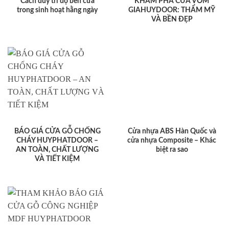
Cách duy trì độ bền cửa
KHÁM PHÁ CỬA VÒM
trong sinh hoạt hằng ngày
GIAHUYDOOR: THẨM MỸ
VÀ BỀN ĐẸP
BÁO GIÁ CỬA GỖ CHỐNG
Cửa nhựa ABS Hàn Quốc và
CHÁY HUYPHATDOOR –
cửa nhựa Composite – Khác
AN TOÀN, CHẤT LƯỢNG
biệt ra sao
VÀ TIẾT KIỆM