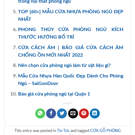
trong nội thất phòng ngủ
TOP [60+] MẪU CỬA NHỰA PHÒNG NGỦ ĐẸP
NHẤT
PHONG THỦY CỬA PHÒNG NGỦ KÍCH
THƯỚC HƯỚNG BỐ TRÍ
CỬA CÁCH ÂM | BÁO GIÁ CỬA CÁCH ÂM
CHỐNG ỒN MỚI NHẤT 2022
Nên chọn cửa phòng ngủ làm từ vật liệu gì?
Mẫu Cửa Nhựa Hàn Quốc Đẹp Dành Cho Phòng
Ngủ – SaiGonDoor
Báo giá cửa phòng ngủ tại Quận 1
This entry was posted in
Tin Tức
and tagged
CỬA GỖ PHÒNG