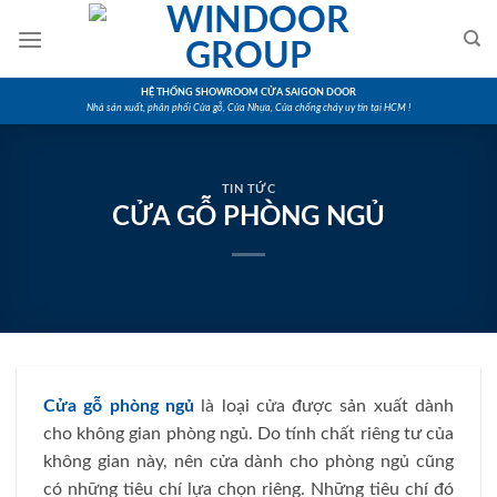
Skip
to
content
HỆ THỐNG SHOWROOM CỬA SAIGON DOOR
Nhà sản xuất, phân phối Cửa gỗ, Cửa Nhựa, Cửa chống cháy uy tín tại HCM !
TIN TỨC
CỬA GỖ PHÒNG NGỦ
Cửa gỗ phòng ngủ
là loại cửa được sản xuất dành
cho không gian phòng ngủ. Do tính chất riêng tư của
không gian này, nên cửa dành cho phòng ngủ cũng
có những tiêu chí lựa chọn riêng. Những tiêu chí đó