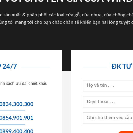
c sản xuất & phân phối các loại cửa gỗ, cửa nhựa, của chống c
úng tôi mang tới cho bạn chắc chắn sẽ khiến bạn hài lòng tuyệt đ
 24/7
ĐK TƯ
ính sách ưu đãi chiết khấu
0834.300.300
0854.901.901
0899.400.400