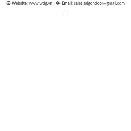
|
Website:
www.wdg.vn
Email
:
sales.saigondoor@gmail.com