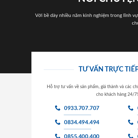
Với bề dày nhiều năm kinh nghiệm trong lĩnh vự
ch
TƯ VẤN TRỰC TIẾP
Hỗ trợ tư vấn về sản phẩm, giá thành và các ch
cho khách hàng 24/7!
0933.707.707
0834.494.494
0855.400.400