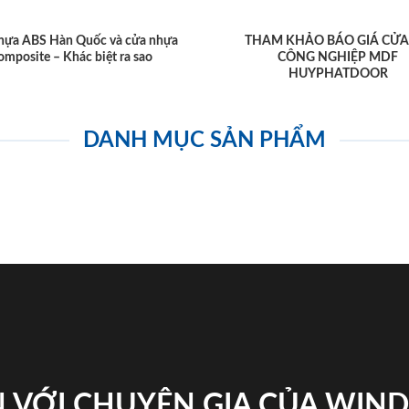
hựa ABS Hàn Quốc và cửa nhựa
THAM KHẢO BÁO GIÁ CỬA
omposite – Khác biệt ra sao
CÔNG NGHIỆP MDF
HUYPHATDOOR
DANH MỤC SẢN PHẨM
 VỚI CHUYÊN GIA CỦA WI