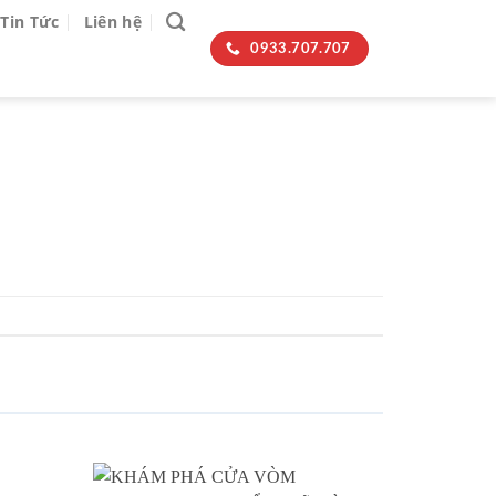
Tin Tức
Liên hệ
0933.707.707