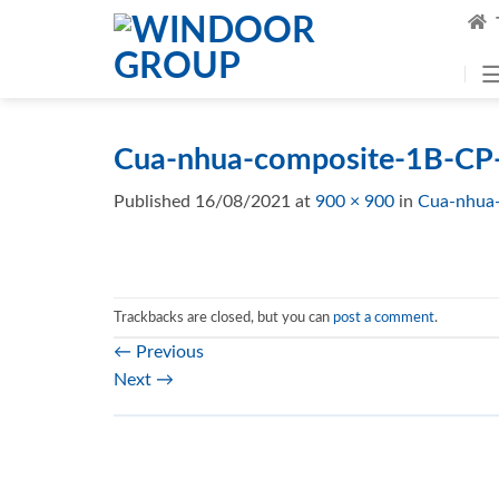
Skip
to
content
Cua-nhua-composite-1B-CP
Published
16/08/2021
at
900 × 900
in
Cua-nhua
Trackbacks are closed, but you can
post a comment
.
←
Previous
Next
→