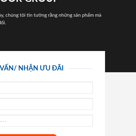
háy, chúng tôi tin tưởng rằng những sản phẩm mà
ối.
 VẤN/ NHẬN ƯU ĐÃI