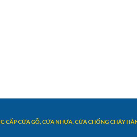
G CẤP CỬA GỖ, CỬA NHỰA, CỬA CHỐNG CHÁY HÀN