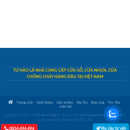
TỰ HÀO LÀ NHÀ CUNG CẤP CỬA GỖ, CỬA NHỰA, CỬA
CHỐNG CHÁY HÀNG ĐẦU TẠI VIỆT NAM
Trang chủ
Giới thiệu
Sản phẩm
Dự Án
Báo Giá
Tin Tức
Liên hệ
Copyright © 2010 - 2026
www.wdg.vn
- Đơn vị chủ quản
SaigonDoor
|
Thiết kế Web
& Vận hành bởi CÔNG NGHỆ VIỆT JSC
Yêu cầu tư vấn
0834.494.494