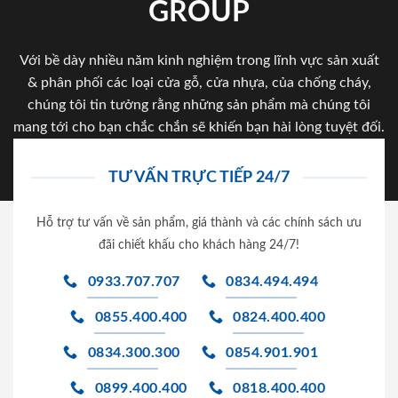
GROUP
Với bề dày nhiều năm kinh nghiệm trong lĩnh vực sản xuất
& phân phối các loại cửa gỗ, cửa nhựa, của chống cháy,
chúng tôi tin tưởng rằng những sản phẩm mà chúng tôi
mang tới cho bạn chắc chắn sẽ khiến bạn hài lòng tuyệt đối.
TƯ VẤN TRỰC TIẾP 24/7
Hỗ trợ tư vấn về sản phẩm, giá thành và các chính sách ưu
đãi chiết khấu cho khách hàng 24/7!
0933.707.707
0834.494.494
0855.400.400
0824.400.400
0834.300.300
0854.901.901
0899.400.400
0818.400.400