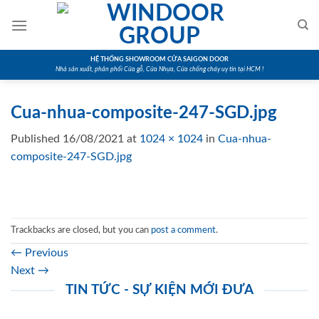
Skip
to
content
HỆ THỐNG SHOWROOM CỬA SAIGON DOOR
Nhà sản xuất, phân phối Cửa gỗ, Cửa Nhựa, Cửa chống cháy uy tín tại HCM !
Cua-nhua-composite-247-SGD.jpg
Published
16/08/2021
at
1024 × 1024
in
Cua-nhua-
composite-247-SGD.jpg
Trackbacks are closed, but you can
post a comment
.
←
Previous
Next
→
TIN TỨC - SỰ KIỆN MỚI ĐƯA