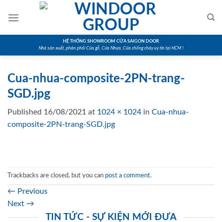
Skip
to
content
HỆ THỐNG SHOWROOM CỬA SAIGON DOOR
Nhà sản xuất, phân phối Cửa gỗ, Cửa Nhựa, Cửa chống cháy uy tín tại HCM !
Cua-nhua-composite-2PN-trang-
SGD.jpg
Published
16/08/2021
at
1024 × 1024
in
Cua-nhua-
composite-2PN-trang-SGD.jpg
Trackbacks are closed, but you can
post a comment
.
←
Previous
Next
→
TIN TỨC - SỰ KIỆN MỚI ĐƯA