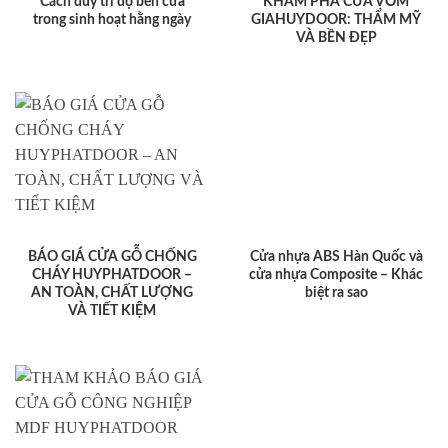
Cách duy trì độ bền cửa
KHÁM PHÁ CỬA VÒM
trong sinh hoạt hằng ngày
GIAHUYDOOR: THẨM MỸ
VÀ BỀN ĐẸP
BÁO GIÁ CỬA GỖ CHỐNG
Cửa nhựa ABS Hàn Quốc và
CHÁY HUYPHATDOOR –
cửa nhựa Composite – Khác
AN TOÀN, CHẤT LƯỢNG
biệt ra sao
VÀ TIẾT KIỆM