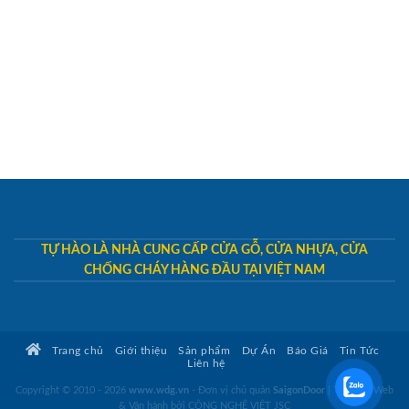
TỰ HÀO LÀ NHÀ CUNG CẤP CỬA GỖ, CỬA NHỰA, CỬA
CHỐNG CHÁY HÀNG ĐẦU TẠI VIỆT NAM
Trang chủ
Giới thiệu
Sản phẩm
Dự Án
Báo Giá
Tin Tức
Liên hệ
Copyright © 2010 - 2026
www.wdg.vn
- Đơn vị chủ quản
SaigonDoor
|
Thiết kế Web
& Vận hành bởi CÔNG NGHỆ VIỆT JSC