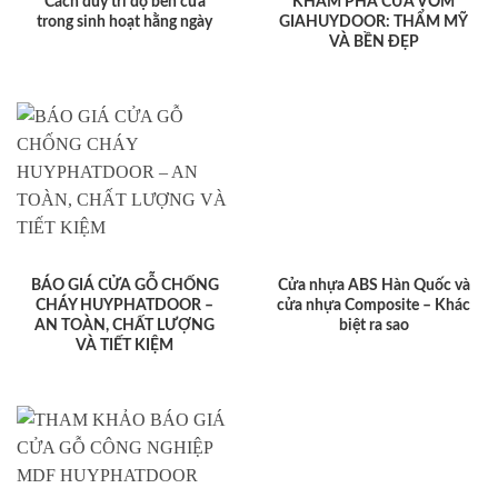
Cách duy trì độ bền cửa
KHÁM PHÁ CỬA VÒM
trong sinh hoạt hằng ngày
GIAHUYDOOR: THẨM MỸ
VÀ BỀN ĐẸP
BÁO GIÁ CỬA GỖ CHỐNG
Cửa nhựa ABS Hàn Quốc và
CHÁY HUYPHATDOOR –
cửa nhựa Composite – Khác
AN TOÀN, CHẤT LƯỢNG
biệt ra sao
VÀ TIẾT KIỆM