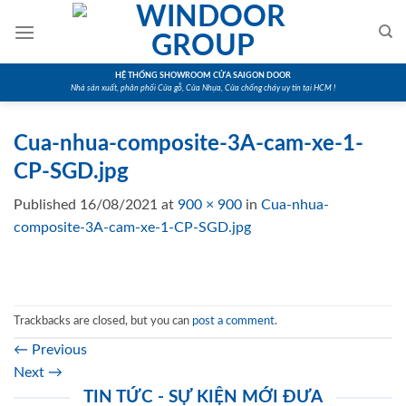
Skip
to
content
HỆ THỐNG SHOWROOM CỬA SAIGON DOOR
Nhà sản xuất, phân phối Cửa gỗ, Cửa Nhựa, Cửa chống cháy uy tín tại HCM !
Cua-nhua-composite-3A-cam-xe-1-
CP-SGD.jpg
Published
16/08/2021
at
900 × 900
in
Cua-nhua-
composite-3A-cam-xe-1-CP-SGD.jpg
Trackbacks are closed, but you can
post a comment
.
←
Previous
Next
→
TIN TỨC - SỰ KIỆN MỚI ĐƯA