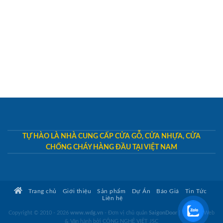
TỰ HÀO LÀ NHÀ CUNG CẤP CỬA GỖ, CỬA NHỰA, CỬA
CHỐNG CHÁY HÀNG ĐẦU TẠI VIỆT NAM
Trang chủ
Giới thiệu
Sản phẩm
Dự Án
Báo Giá
Tin Tức
Liên hệ
Copyright © 2010 - 2026
www.wdg.vn
- Đơn vị chủ quản
SaigonDoor
|
Thiết kế Web
& Vận hành bởi CÔNG NGHỆ VIỆT JSC