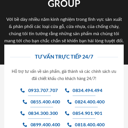
GROUP
Với bề dày nhiều năm kinh nghiệm trong lĩnh vực sản xuất
& phân phối các loại cửa gỗ, cửa nhựa, của chống cháy,
chúng tôi tin tưởng rằng những sản phẩm mà chúng tôi
mang tới cho bạn chắc chắn sẽ khiến bạn hài lòng tuyệt đối.
TƯ VẤN TRỰC TIẾP 24/7
Hỗ trợ tư vấn về sản phẩm, giá thành và các chính sách ưu
đãi chiết khấu cho khách hàng 24/7!
0933.707.707
0834.494.494
0855.400.400
0824.400.400
0834.300.300
0854.901.901
0899.400.400
0818.400.400