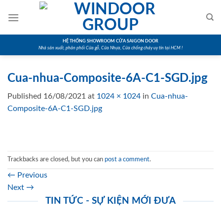
Skip
to
content
HỆ THỐNG SHOWROOM CỬA SAIGON DOOR
Nhà sản xuất, phân phối Cửa gỗ, Cửa Nhựa, Cửa chống cháy uy tín tại HCM !
Cua-nhua-Composite-6A-C1-SGD.jpg
Published
16/08/2021
at
1024 × 1024
in
Cua-nhua-
Composite-6A-C1-SGD.jpg
Trackbacks are closed, but you can
post a comment
.
←
Previous
Next
→
TIN TỨC - SỰ KIỆN MỚI ĐƯA