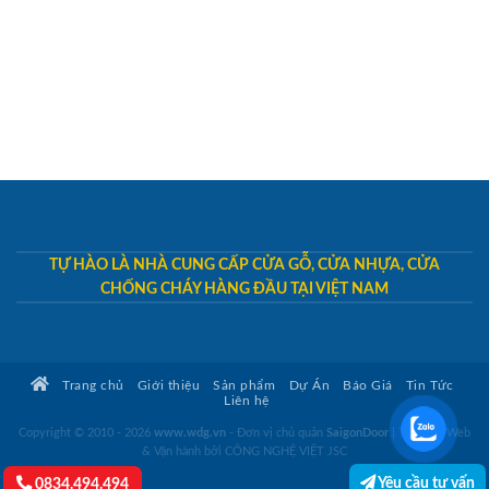
TỰ HÀO LÀ NHÀ CUNG CẤP CỬA GỖ, CỬA NHỰA, CỬA
CHỐNG CHÁY HÀNG ĐẦU TẠI VIỆT NAM
Trang chủ
Giới thiệu
Sản phẩm
Dự Án
Báo Giá
Tin Tức
Liên hệ
Copyright © 2010 - 2026
www.wdg.vn
- Đơn vị chủ quản
SaigonDoor
|
Thiết kế Web
& Vận hành bởi CÔNG NGHỆ VIỆT JSC
Yêu cầu tư vấn
0834.494.494