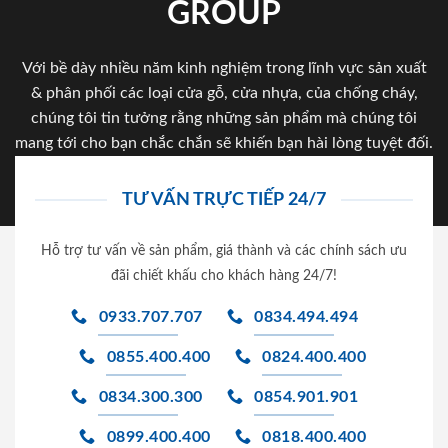
GROUP
Với bề dày nhiều năm kinh nghiệm trong lĩnh vực sản xuất
& phân phối các loại cửa gỗ, cửa nhựa, của chống cháy,
chúng tôi tin tưởng rằng những sản phẩm mà chúng tôi
mang tới cho bạn chắc chắn sẽ khiến bạn hài lòng tuyệt đối.
TƯ VẤN TRỰC TIẾP 24/7
Hỗ trợ tư vấn về sản phẩm, giá thành và các chính sách ưu
đãi chiết khấu cho khách hàng 24/7!
0933.707.707
0834.494.494
0855.400.400
0824.400.400
0834.300.300
0854.901.901
0899.400.400
0818.400.400