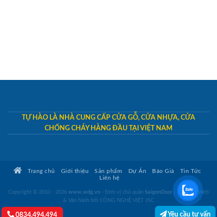
TỰ HÀO LÀ NHÀ CUNG CẤP CỬA GỖ, CỬA NHỰA, CỬA
CHỐNG CHÁY HÀNG ĐẦU TẠI VIỆT NAM
Trang chủ
Giới thiệu
Sản phẩm
Dự Án
Báo Giá
Tin Tức
Liên hệ
Copyright © 2010 - 2026
www.wdg.vn
- Đơn vị chủ quản
SaigonDoor
|
Thiết kế Web
& Vận hành bởi CÔNG NGHỆ VIỆT JSC
Yêu cầu tư vấn
0834.494.494