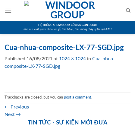
Skip
to
content
HỆ THỐNG SHOWROOM CỬA SAIGON DOOR
Nhà sản xuất, phân phối Cửa gỗ, Cửa Nhựa, Cửa chống cháy uy tín tại HCM !
Cua-nhua-composite-LX-77-SGD.jpg
Published
16/08/2021
at
1024 × 1024
in
Cua-nhua-
composite-LX-77-SGD.jpg
Trackbacks are closed, but you can
post a comment
.
←
Previous
Next
→
TIN TỨC - SỰ KIỆN MỚI ĐƯA