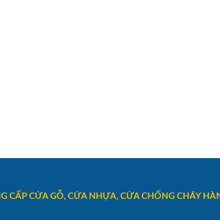
G CẤP CỬA GỖ, CỬA NHỰA, CỬA CHỐNG CHÁY HÀN