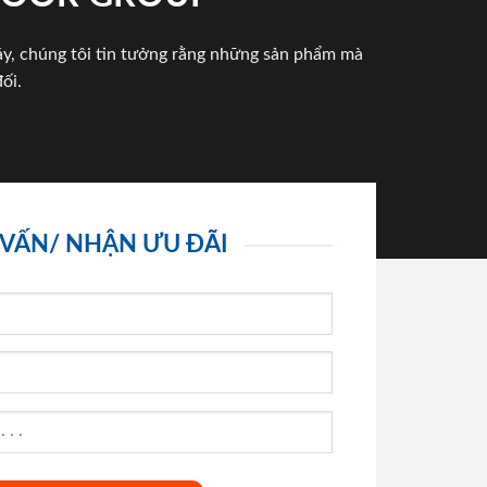
háy, chúng tôi tin tưởng rằng những sản phẩm mà
ối.
 VẤN/ NHẬN ƯU ĐÃI