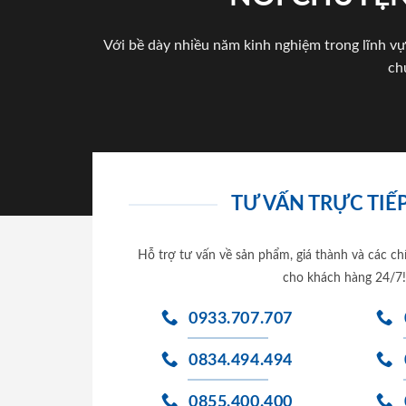
Với bề dày nhiều năm kinh nghiệm trong lĩnh vự
ch
TƯ VẤN TRỰC TIẾP
Hỗ trợ tư vấn về sản phẩm, giá thành và các ch
cho khách hàng 24/7!
0933.707.707
0834.494.494
0855.400.400