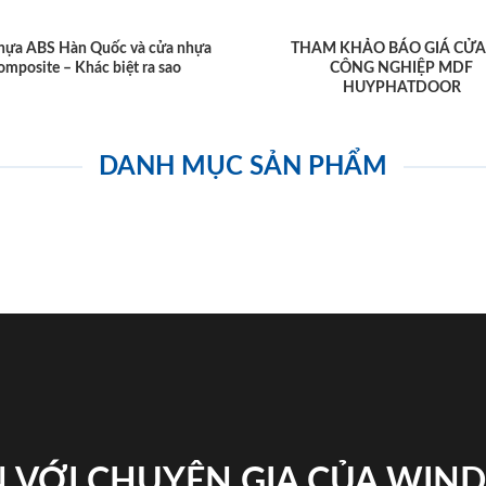
hựa ABS Hàn Quốc và cửa nhựa
THAM KHẢO BÁO GIÁ CỬA
omposite – Khác biệt ra sao
CÔNG NGHIỆP MDF
HUYPHATDOOR
DANH MỤC SẢN PHẨM
 VỚI CHUYÊN GIA CỦA WI