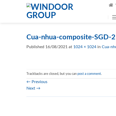
Skip
to
content
Cua-nhua-composite-SGD-2
Published
16/08/2021
at
1024 × 1024
in
Cua-nh
Trackbacks are closed, but you can
post a comment
.
←
Previous
Next
→