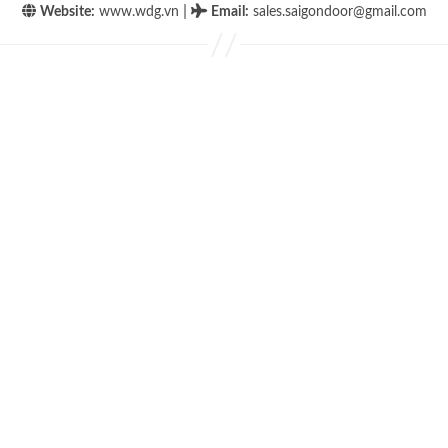
|
Website:
www.wdg.vn
Email
:
sales.saigondoor@gmail.com