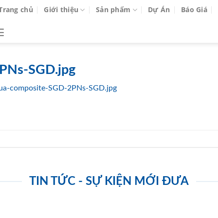
Trang chủ
Giới thiệu
Sản phẩm
Dự Án
Báo Giá
PNs-SGD.jpg
ua-composite-SGD-2PNs-SGD.jpg
TIN TỨC - SỰ KIỆN MỚI ĐƯA