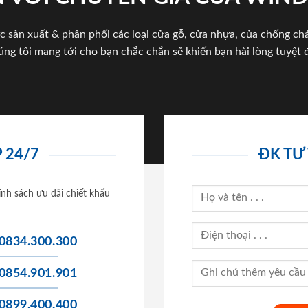
c sản xuất & phân phối các loại cửa gỗ, cửa nhựa, của chống c
úng tôi mang tới cho bạn chắc chắn sẽ khiến bạn hài lòng tuyệt đ
 24/7
ĐK TƯ
ính sách ưu đãi chiết khấu
0834.300.300
0854.901.901
0899.400.400