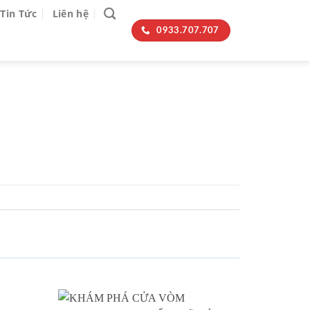
Tin Tức
Liên hệ
0933.707.707