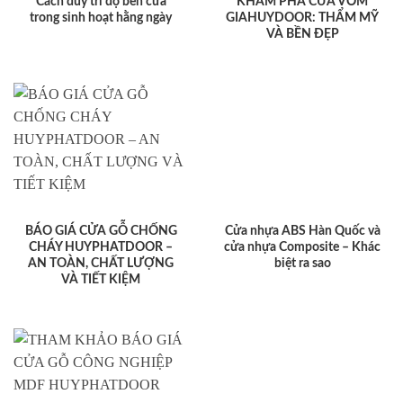
Cách duy trì độ bền cửa
KHÁM PHÁ CỬA VÒM
trong sinh hoạt hằng ngày
GIAHUYDOOR: THẨM MỸ
VÀ BỀN ĐẸP
BÁO GIÁ CỬA GỖ CHỐNG
Cửa nhựa ABS Hàn Quốc và
CHÁY HUYPHATDOOR –
cửa nhựa Composite – Khác
AN TOÀN, CHẤT LƯỢNG
biệt ra sao
VÀ TIẾT KIỆM