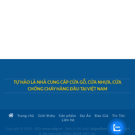
TỰ HÀO LÀ NHÀ CUNG CẤP CỬA GỖ, CỬA NHỰA, CỬA
CHỐNG CHÁY HÀNG ĐẦU TẠI VIỆT NAM
Trang chủ
Giới thiệu
Sản phẩm
Dự Án
Báo Giá
Tin Tức
Liên hệ
Copyright © 2010 - 2026
www.wdg.vn
- Đơn vị chủ quản
SaigonDoor
|
Thiết kế Web
& Vận hành bởi CÔNG NGHỆ VIỆT JSC