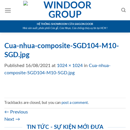
Skip
to
content
HỆ THỐNG SHOWROOM CỬA SAIGON DOOR
Nhà sản xuất, phân phối Cửa gỗ, Cửa Nhựa, Cửa chống cháy uy tín tại HCM !
Cua-nhua-composite-SGD104-M10-
SGD.jpg
Published
16/08/2021
at
1024 × 1024
in
Cua-nhua-
composite-SGD104-M10-SGD.jpg
Trackbacks are closed, but you can
post a comment
.
←
Previous
Next
→
TIN TỨC - SỰ KIỆN MỚI ĐƯA