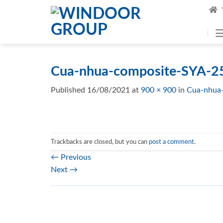
Skip
to
content
Cua-nhua-composite-SYA-2
Published
16/08/2021
at
900 × 900
in
Cua-nhua
Trackbacks are closed, but you can
post a comment
.
←
Previous
Next
→