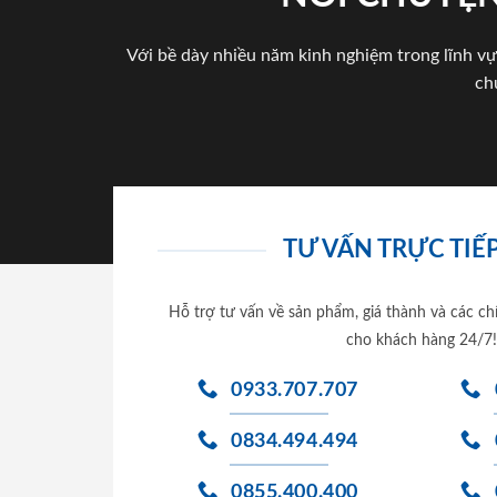
Với bề dày nhiều năm kinh nghiệm trong lĩnh vự
ch
TƯ VẤN TRỰC TIẾP
Hỗ trợ tư vấn về sản phẩm, giá thành và các ch
cho khách hàng 24/7!
0933.707.707
0834.494.494
0855.400.400