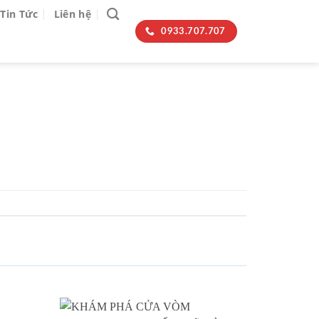
Tin Tức
Liên hệ
0933.707.707