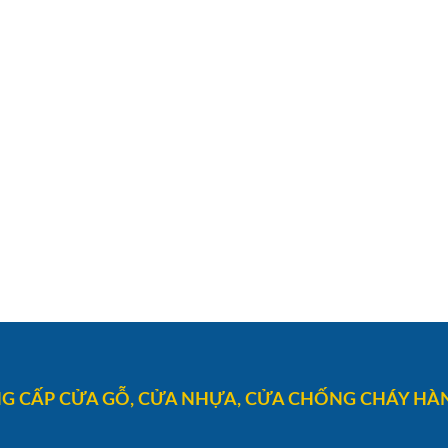
G CẤP CỬA GỖ, CỬA NHỰA, CỬA CHỐNG CHÁY HÀN