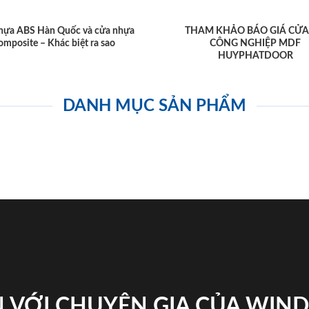
hựa ABS Hàn Quốc và cửa nhựa
THAM KHẢO BÁO GIÁ CỬA
omposite – Khác biệt ra sao
CÔNG NGHIỆP MDF
HUYPHATDOOR
DANH MỤC SẢN PHẨM
 VỚI CHUYÊN GIA CỦA WI