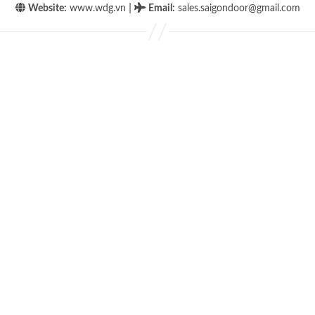
|
Website:
www.wdg.vn
Email
:
sales.saigondoor@gmail.com