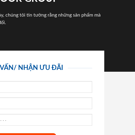
háy, chúng tôi tin tưởng rằng những sản phẩm mà
ối.
 VẤN/ NHẬN ƯU ĐÃI