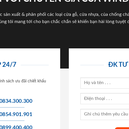
c sản xuất & phân phối các loại cửa gỗ, cửa nhựa, của chống c
úng tôi mang tới cho bạn chắc chắn sẽ khiến bạn hài lòng tuyệt đ
 24/7
ĐK TƯ
ính sách ưu đãi chiết khấu
0834.300.300
0854.901.901
0899.400.400