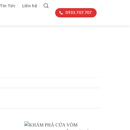
Tin Tức
Liên hệ
0933.707.707