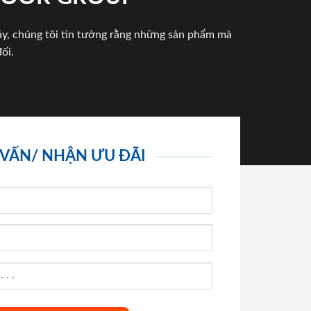
háy, chúng tôi tin tưởng rằng những sản phẩm mà
ối.
 VẤN/ NHẬN ƯU ĐÃI