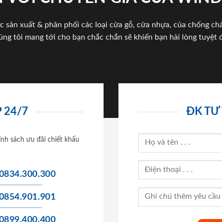
c sản xuất & phân phối các loại cửa gỗ, cửa nhựa, của chống c
úng tôi mang tới cho bạn chắc chắn sẽ khiến bạn hài lòng tuyệt đ
 24/7
ĐK TƯ
ính sách ưu đãi chiết khấu
0834.300.300
0854.901.901
0899.400.400