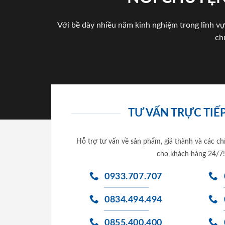
Với bề dày nhiều năm kinh nghiệm trong lĩnh vự
ch
TƯ VẤN TRỰC TIẾP
Hỗ trợ tư vấn về sản phẩm, giá thành và các ch
cho khách hàng 24/7!
0933.707.707
0834.494.494
0855.400.400