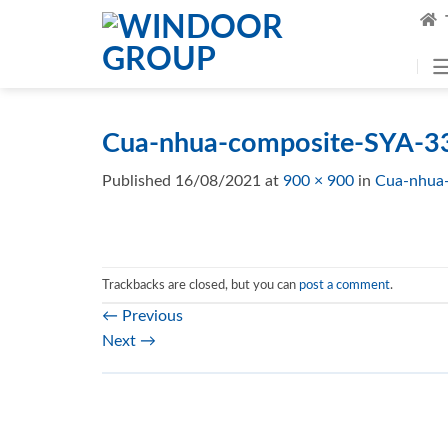
Skip
to
content
Cua-nhua-composite-SYA-3
Published
16/08/2021
at
900 × 900
in
Cua-nhua
Trackbacks are closed, but you can
post a comment
.
←
Previous
Next
→