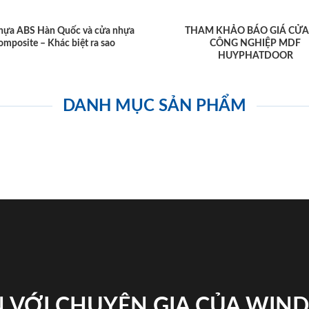
hựa ABS Hàn Quốc và cửa nhựa
THAM KHẢO BÁO GIÁ CỬA
omposite – Khác biệt ra sao
CÔNG NGHIỆP MDF
HUYPHATDOOR
DANH MỤC SẢN PHẨM
 VỚI CHUYÊN GIA CỦA WI