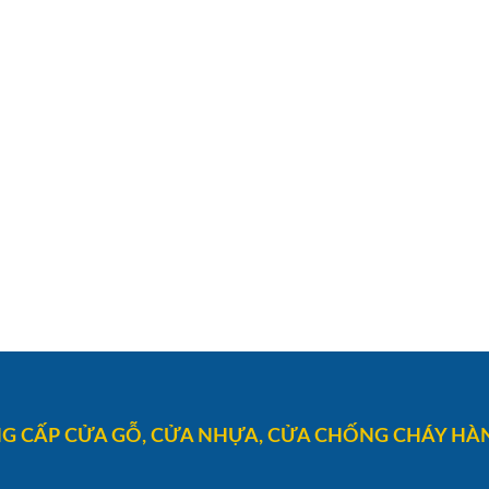
G CẤP CỬA GỖ, CỬA NHỰA, CỬA CHỐNG CHÁY HÀN