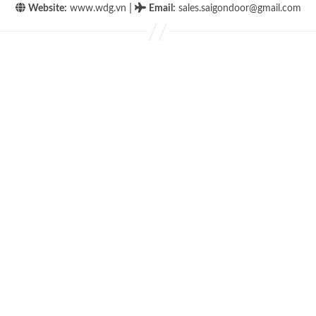
|
Website:
www.wdg.vn
Email
:
sales.saigondoor@gmail.com