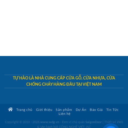
TỰ HÀO LÀ NHÀ CUNG CẤP CỬA GỖ, CỬA NHỰA, CỬA
CHỐNG CHÁY HÀNG ĐẦU TẠI VIỆT NAM
Trang chủ
Giới thiệu
Sản phẩm
Dự Án
Báo Giá
Tin Tức
Liên hệ
Copyright © 2010 - 2026
www.wdg.vn
- Đơn vị chủ quản
SaigonDoor
|
Thiết kế Web
& Vận hành bởi CÔNG NGHỆ VIỆT JSC