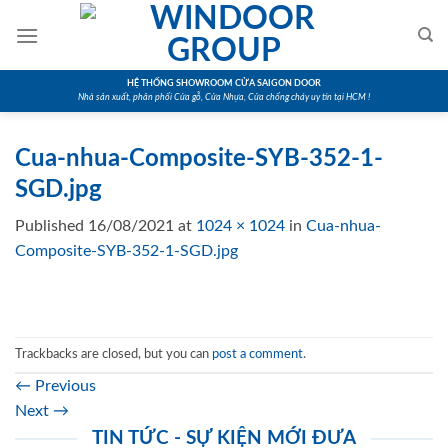
Skip
to
content
HỆ THỐNG SHOWROOM CỬA SAIGON DOOR
Nhà sản xuất, phân phối Cửa gỗ, Cửa Nhựa, Cửa chống cháy uy tín tại HCM !
Cua-nhua-Composite-SYB-352-1-
SGD.jpg
Published
16/08/2021
at
1024 × 1024
in
Cua-nhua-
Composite-SYB-352-1-SGD.jpg
Trackbacks are closed, but you can
post a comment
.
←
Previous
Next
→
TIN TỨC - SỰ KIỆN MỚI ĐƯA