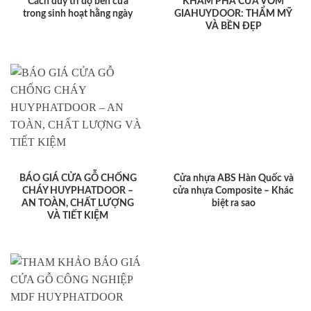
Cách duy trì độ bền cửa
KHÁM PHÁ CỬA VÒM
trong sinh hoạt hằng ngày
GIAHUYDOOR: THẨM MỸ
VÀ BỀN ĐẸP
BÁO GIÁ CỬA GỖ CHỐNG
Cửa nhựa ABS Hàn Quốc và
CHÁY HUYPHATDOOR –
cửa nhựa Composite – Khác
AN TOÀN, CHẤT LƯỢNG
biệt ra sao
VÀ TIẾT KIỆM