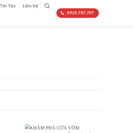
Tin Tức
Liên hệ
0933.707.707