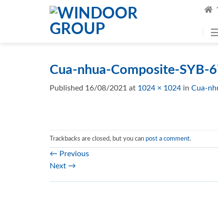
Skip
to
content
Cua-nhua-Composite-SYB-6
Published
16/08/2021
at
1024 × 1024
in
Cua-nh
Trackbacks are closed, but you can
post a comment
.
←
Previous
Next
→