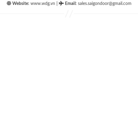
|
Website:
www.wdg.vn
Email
:
sales.saigondoor@gmail.com