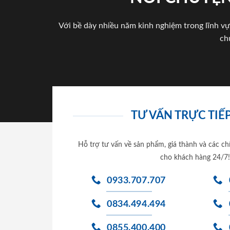
Với bề dày nhiều năm kinh nghiệm trong lĩnh vự
ch
TƯ VẤN TRỰC TIẾP
Hỗ trợ tư vấn về sản phẩm, giá thành và các ch
cho khách hàng 24/7!
0933.707.707
0834.494.494
0855.400.400