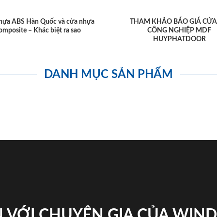
hựa ABS Hàn Quốc và cửa nhựa
THAM KHẢO BÁO GIÁ CỬA
omposite – Khác biệt ra sao
CÔNG NGHIỆP MDF
HUYPHATDOOR
DANH MỤC SẢN PHẨM
 VỚI CHUYÊN GIA CỦA WI