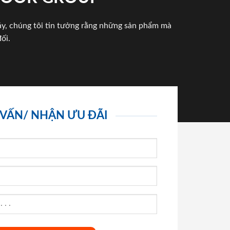
háy, chúng tôi tin tưởng rằng những sản phẩm mà
ối.
 VẤN/ NHẬN ƯU ĐÃI