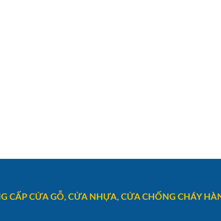
G CẤP CỬA GỖ, CỬA NHỰA, CỬA CHỐNG CHÁY HÀN