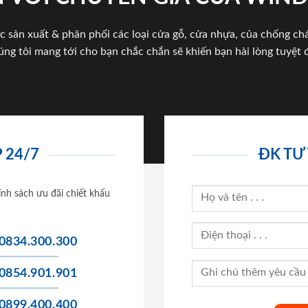
c sản xuất & phân phối các loại cửa gỗ, cửa nhựa, của chống c
úng tôi mang tới cho bạn chắc chắn sẽ khiến bạn hài lòng tuyệt đ
 24/7
ĐK TƯ
ính sách ưu đãi chiết khấu
0834.300.300
0854.901.901
0899.400.400