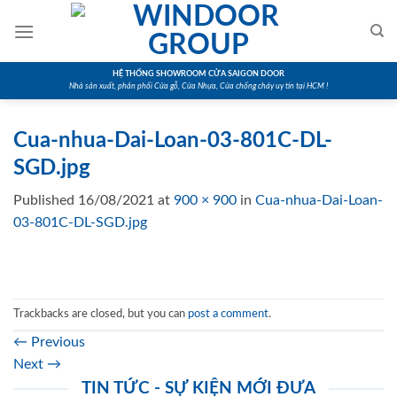
Skip
to
content
HỆ THỐNG SHOWROOM CỬA SAIGON DOOR
Nhà sản xuất, phân phối Cửa gỗ, Cửa Nhựa, Cửa chống cháy uy tín tại HCM !
Cua-nhua-Dai-Loan-03-801C-DL-
SGD.jpg
Published
16/08/2021
at
900 × 900
in
Cua-nhua-Dai-Loan-
03-801C-DL-SGD.jpg
Trackbacks are closed, but you can
post a comment
.
←
Previous
Next
→
TIN TỨC - SỰ KIỆN MỚI ĐƯA