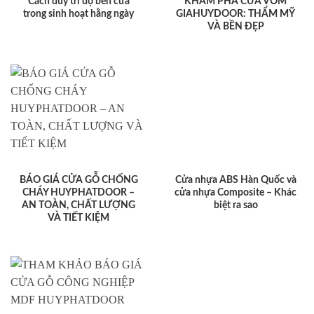
Cách duy trì độ bền cửa
KHÁM PHÁ CỬA VÒM
trong sinh hoạt hằng ngày
GIAHUYDOOR: THẨM MỸ
VÀ BỀN ĐẸP
BÁO GIÁ CỬA GỖ CHỐNG
Cửa nhựa ABS Hàn Quốc và
CHÁY HUYPHATDOOR –
cửa nhựa Composite – Khác
AN TOÀN, CHẤT LƯỢNG
biệt ra sao
VÀ TIẾT KIỆM