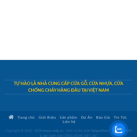
TỰ HÀO LÀ NHÀ CUNG CẤP CỬA GỖ, CỬA NHỰA, CỬA
CHỐNG CHÁY HÀNG ĐẦU TẠI VIỆT NAM
Trang chủ
Giới thiệu
Sản phẩm
Dự Án
Báo Giá
Tin Tức
Liên hệ
Copyright © 2010 - 2026
www.wdg.vn
- Đơn vị chủ quản
SaigonDoor
|
Thiết kế Web
& Vận hành bởi CÔNG NGHỆ VIỆT JSC