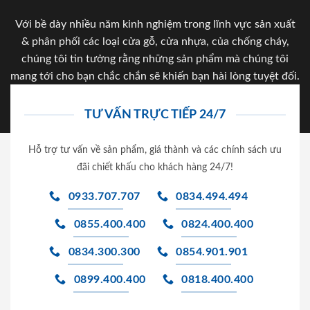
Với bề dày nhiều năm kinh nghiệm trong lĩnh vực sản xuất
& phân phối các loại cửa gỗ, cửa nhựa, của chống cháy,
chúng tôi tin tưởng rằng những sản phẩm mà chúng tôi
mang tới cho bạn chắc chắn sẽ khiến bạn hài lòng tuyệt đối.
TƯ VẤN TRỰC TIẾP 24/7
Hỗ trợ tư vấn về sản phẩm, giá thành và các chính sách ưu
đãi chiết khấu cho khách hàng 24/7!
0933.707.707
0834.494.494
0855.400.400
0824.400.400
0834.300.300
0854.901.901
0899.400.400
0818.400.400