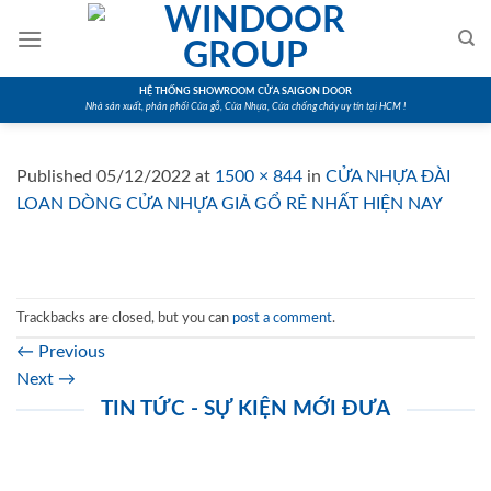
Skip
to
content
HỆ THỐNG SHOWROOM CỬA SAIGON DOOR
Nhà sản xuất, phân phối Cửa gỗ, Cửa Nhựa, Cửa chống cháy uy tín tại HCM !
Published
05/12/2022
at
1500 × 844
in
CỬA NHỰA ĐÀI
LOAN DÒNG CỬA NHỰA GIẢ GỔ RẺ NHẤT HIỆN NAY
Trackbacks are closed, but you can
post a comment
.
←
Previous
Next
→
TIN TỨC - SỰ KIỆN MỚI ĐƯA