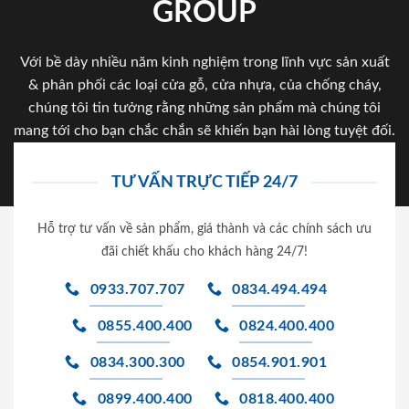
GROUP
Với bề dày nhiều năm kinh nghiệm trong lĩnh vực sản xuất
& phân phối các loại cửa gỗ, cửa nhựa, của chống cháy,
chúng tôi tin tưởng rằng những sản phẩm mà chúng tôi
mang tới cho bạn chắc chắn sẽ khiến bạn hài lòng tuyệt đối.
TƯ VẤN TRỰC TIẾP 24/7
Hỗ trợ tư vấn về sản phẩm, giá thành và các chính sách ưu
đãi chiết khấu cho khách hàng 24/7!
0933.707.707
0834.494.494
0855.400.400
0824.400.400
0834.300.300
0854.901.901
0899.400.400
0818.400.400