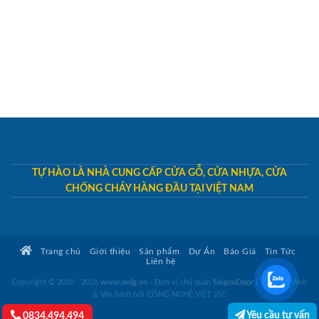
TỰ HÀO LÀ NHÀ CUNG CẤP CỬA GỖ, CỬA NHỰA, CỬA
CHỐNG CHÁY HÀNG ĐẦU TẠI VIỆT NAM
Trang chủ
Giới thiệu
Sản phẩm
Dự Án
Báo Giá
Tin Tức
Liên hệ
Copyright © 2010 - 2026
www.wdg.vn
- Đơn vị chủ quản
SaigonDoor
|
Thiết kế Web
& Vận hành bởi CÔNG NGHỆ VIỆT JSC
Yêu cầu tư vấn
0834.494.494