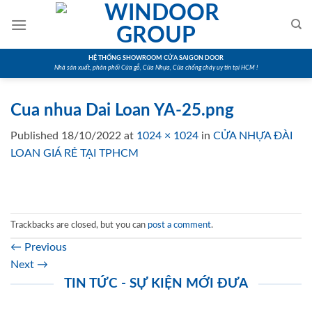
Skip
to
content
HỆ THỐNG SHOWROOM CỬA SAIGON DOOR
Nhà sản xuất, phân phối Cửa gỗ, Cửa Nhựa, Cửa chống cháy uy tín tại HCM !
Cua nhua Dai Loan YA-25.png
Published
18/10/2022
at
1024 × 1024
in
CỬA NHỰA ĐÀI
LOAN GIÁ RẺ TẠI TPHCM
Trackbacks are closed, but you can
post a comment
.
←
Previous
Next
→
TIN TỨC - SỰ KIỆN MỚI ĐƯA