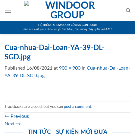
Skip
to
content
HỆ THỐNG SHOWROOM CỬA SAIGON DOOR
Nhà sản xuất, phân phối Cửa gỗ, Cửa Nhựa, Cửa chống cháy uy tín tại HCM !
Cua-nhua-Dai-Loan-YA-39-DL-
SGD.jpg
Published
16/08/2021
at
900 × 900
in
Cua-nhua-Dai-Loan-
YA-39-DL-SGD.jpg
Trackbacks are closed, but you can
post a comment
.
←
Previous
Next
→
TIN TỨC - SỰ KIỆN MỚI ĐƯA