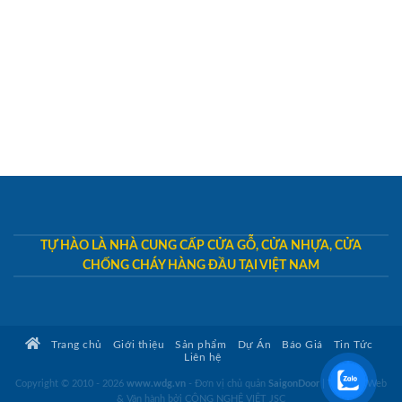
TỰ HÀO LÀ NHÀ CUNG CẤP CỬA GỖ, CỬA NHỰA, CỬA
CHỐNG CHÁY HÀNG ĐẦU TẠI VIỆT NAM
Trang chủ
Giới thiệu
Sản phẩm
Dự Án
Báo Giá
Tin Tức
Liên hệ
Copyright © 2010 - 2026
www.wdg.vn
- Đơn vị chủ quản
SaigonDoor
|
Thiết kế Web
& Vận hành bởi CÔNG NGHỆ VIỆT JSC