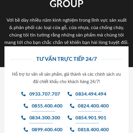
GROUP
Với bề dày nhiều năm kinh nghiệm trong lĩnh vực sản xuất
& phân phối các loại cửa gỗ, cửa nhựa, của chống cháy,
chúng tôi tin tưởng rằng những sản phẩm mà chúng tôi
mang tới cho bạn chắc chắn sẽ khiến bạn hài lòng tuyệt đối.
TƯ VẤN TRỰC TIẾP 24/7
Hỗ trợ tư vấn về sản phẩm, giá thành và các chính sách ưu
đãi chiết khấu cho khách hàng 24/7!
0933.707.707
0834.494.494
0855.400.400
0824.400.400
0834.300.300
0854.901.901
0899.400.400
0818.400.400