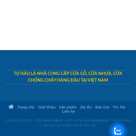
TỰ HÀO LÀ NHÀ CUNG CẤP CỬA GỖ, CỬA NHỰA, CỬA
CHỐNG CHÁY HÀNG ĐẦU TẠI VIỆT NAM
Trang chủ
Giới thiệu
Sản phẩm
Dự Án
Báo Giá
Tin Tức
Liên hệ
Copyright © 2010 - 2026
www.wdg.vn
- Đơn vị chủ quản
SaigonDoor
|
Thiết kế Web
& Vận hành bởi CÔNG NGHỆ VIỆT JSC