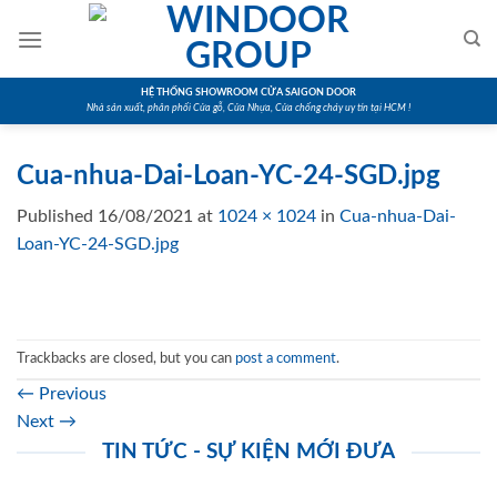
Skip
to
content
HỆ THỐNG SHOWROOM CỬA SAIGON DOOR
Nhà sản xuất, phân phối Cửa gỗ, Cửa Nhựa, Cửa chống cháy uy tín tại HCM !
Cua-nhua-Dai-Loan-YC-24-SGD.jpg
Published
16/08/2021
at
1024 × 1024
in
Cua-nhua-Dai-
Loan-YC-24-SGD.jpg
Trackbacks are closed, but you can
post a comment
.
←
Previous
Next
→
TIN TỨC - SỰ KIỆN MỚI ĐƯA