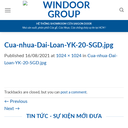
Skip
to
content
HỆ THỐNG SHOWROOM CỬA SAIGON DOOR
Nhà sản xuất, phân phối Cửa gỗ, Cửa Nhựa, Cửa chống cháy uy tín tại HCM !
Cua-nhua-Dai-Loan-YK-20-SGD.jpg
Published
16/08/2021
at
1024 × 1024
in
Cua-nhua-Dai-
Loan-YK-20-SGD.jpg
Trackbacks are closed, but you can
post a comment
.
←
Previous
Next
→
TIN TỨC - SỰ KIỆN MỚI ĐƯA