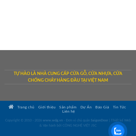
TỰ HÀO LÀ NHÀ CUNG CẤP CỬA GỖ, CỬA NHỰA, CỬA
CHỐNG CHÁY HÀNG ĐẦU TẠI VIỆT NAM
Trang chủ
Giới thiệu
Sản phẩm
Dự Án
Báo Giá
Tin Tức
Liên hệ
Copyright © 2010 - 2026
www.wdg.vn
- Đơn vị chủ quản
SaigonDoor
|
Thiết kế Web
& Vận hành bởi CÔNG NGHỆ VIỆT JSC