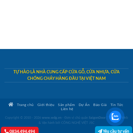
TỰ HÀO LÀ NHÀ CUNG CẤP CỬA GỖ, CỬA NHỰA, CỬA
CHỐNG CHÁY HÀNG ĐẦU TẠI VIỆT NAM
Trang chủ
Giới thiệu
Sản phẩm
Dự Án
Báo Giá
Tin Tức
Liên hệ
Copyright © 2010 - 2026
www.wdg.vn
- Đơn vị chủ quản
SaigonDoor
|
Thiết kế Web
& Vận hành bởi CÔNG NGHỆ VIỆT JSC
Yêu cầu tư vấn
0834.494.494