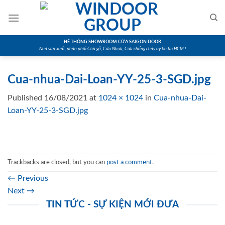
Skip
to
content
HỆ THỐNG SHOWROOM CỬA SAIGON DOOR
Nhà sản xuất, phân phối Cửa gỗ, Cửa Nhựa, Cửa chống cháy uy tín tại HCM !
Cua-nhua-Dai-Loan-YY-25-3-SGD.jpg
Published
16/08/2021
at
1024 × 1024
in
Cua-nhua-Dai-
Loan-YY-25-3-SGD.jpg
Trackbacks are closed, but you can
post a comment
.
←
Previous
Next
→
TIN TỨC - SỰ KIỆN MỚI ĐƯA