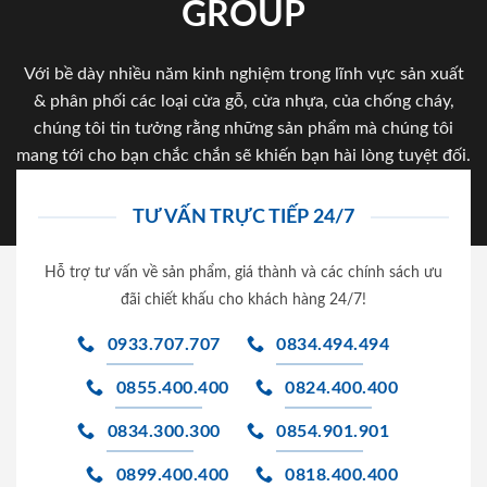
GROUP
Với bề dày nhiều năm kinh nghiệm trong lĩnh vực sản xuất
& phân phối các loại cửa gỗ, cửa nhựa, của chống cháy,
chúng tôi tin tưởng rằng những sản phẩm mà chúng tôi
mang tới cho bạn chắc chắn sẽ khiến bạn hài lòng tuyệt đối.
TƯ VẤN TRỰC TIẾP 24/7
Hỗ trợ tư vấn về sản phẩm, giá thành và các chính sách ưu
đãi chiết khấu cho khách hàng 24/7!
0933.707.707
0834.494.494
0855.400.400
0824.400.400
0834.300.300
0854.901.901
0899.400.400
0818.400.400