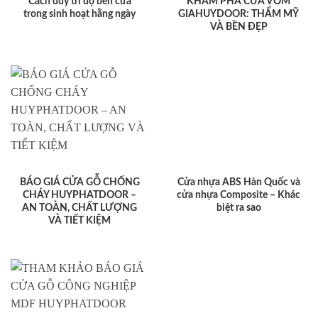
Cách duy trì độ bền cửa
KHÁM PHÁ CỬA VÒM
trong sinh hoạt hằng ngày
GIAHUYDOOR: THẨM MỸ
VÀ BỀN ĐẸP
BÁO GIÁ CỬA GỖ CHỐNG
Cửa nhựa ABS Hàn Quốc và
CHÁY HUYPHATDOOR –
cửa nhựa Composite – Khác
AN TOÀN, CHẤT LƯỢNG
biệt ra sao
VÀ TIẾT KIỆM