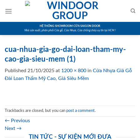
Skip
to
content
HỆ THỐNG SHOWROOM CỬA SAIGON DOOR
Nhà sản xuất, phân phối Cửa gỗ, Cửa Nhựa, Cửa chống cháy uy tín tại HCM !
cua-nhua-gia-go-dai-loan-tham-my-
cao-gia-sieu-mem (1)
Published
21/10/2025
at
1200 × 800
in
Cửa Nhựa Giả Gỗ
Đài Loan Thẩm Mỹ Cao, Giá Siêu Mềm
Trackbacks are closed, but you can
post a comment
.
←
Previous
Next
→
TIN TỨC - SỰ KIỆN MỚI ĐƯA