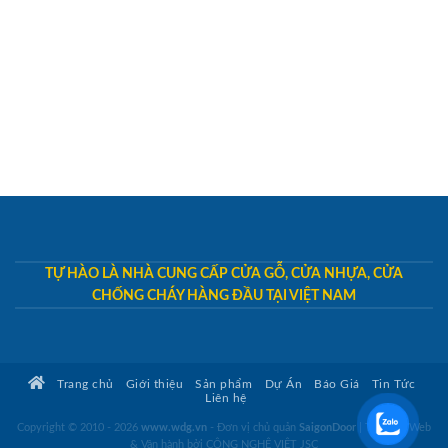
TỰ HÀO LÀ NHÀ CUNG CẤP CỬA GỖ, CỬA NHỰA, CỬA
CHỐNG CHÁY HÀNG ĐẦU TẠI VIỆT NAM
Trang chủ
Giới thiệu
Sản phẩm
Dự Án
Báo Giá
Tin Tức
Liên hệ
Copyright © 2010 - 2026
www.wdg.vn
- Đơn vị chủ quản
SaigonDoor
|
Thiết kế Web
& Vận hành bởi CÔNG NGHỆ VIỆT JSC