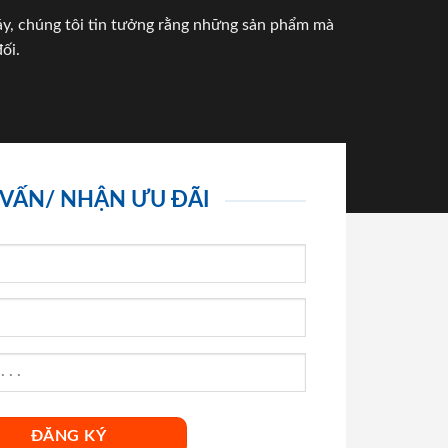
háy, chúng tôi tin tưởng rằng những sản phẩm mà
ối.
 VẤN/ NHẬN ƯU ĐÃI