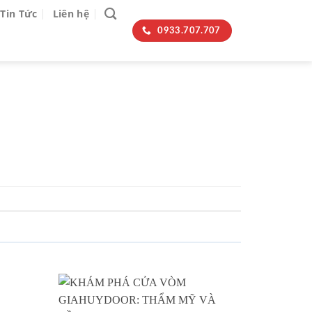
Tin Tức
Liên hệ
0933.707.707