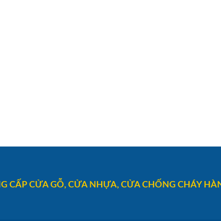
G CẤP CỬA GỖ, CỬA NHỰA, CỬA CHỐNG CHÁY HÀN