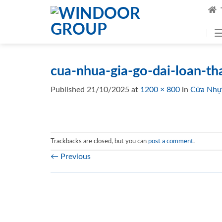
Skip
to
content
cua-nhua-gia-go-dai-loan-t
Published
21/10/2025
at
1200 × 800
in
Cửa Nhựa
Trackbacks are closed, but you can
post a comment
.
←
Previous