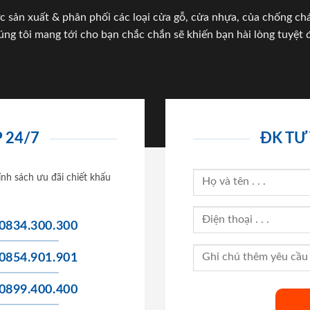
c sản xuất & phân phối các loại cửa gỗ, cửa nhựa, của chống c
úng tôi mang tới cho bạn chắc chắn sẽ khiến bạn hài lòng tuyệt đ
 24/7
ĐK TƯ
ính sách ưu đãi chiết khấu
0834.300.300
0854.901.901
0899.400.400