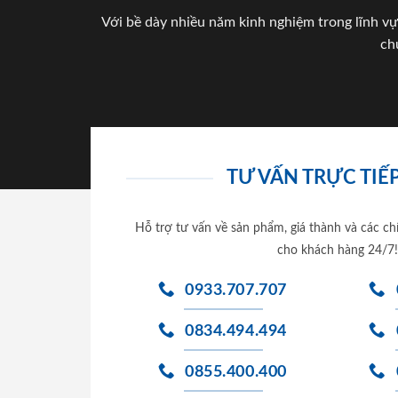
Với bề dày nhiều năm kinh nghiệm trong lĩnh vự
ch
TƯ VẤN TRỰC TIẾP
Hỗ trợ tư vấn về sản phẩm, giá thành và các ch
cho khách hàng 24/7!
0933.707.707
0834.494.494
0855.400.400