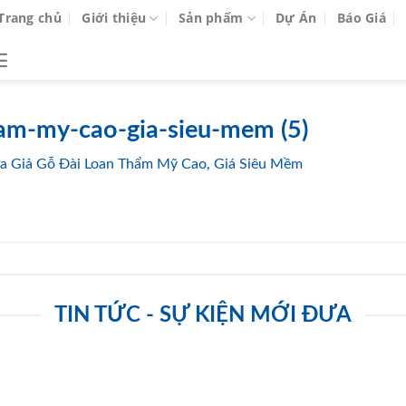
Trang chủ
Giới thiệu
Sản phẩm
Dự Án
Báo Giá
ham-my-cao-gia-sieu-mem (5)
 Giả Gỗ Đài Loan Thẩm Mỹ Cao, Giá Siêu Mềm
TIN TỨC - SỰ KIỆN MỚI ĐƯA