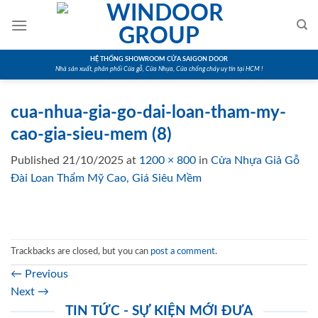
Skip
to
content
HỆ THỐNG SHOWROOM CỬA SAIGON DOOR
Nhà sản xuất, phân phối Cửa gỗ, Cửa Nhựa, Cửa chống cháy uy tín tại HCM !
cua-nhua-gia-go-dai-loan-tham-my-
cao-gia-sieu-mem (8)
Published
21/10/2025
at
1200 × 800
in
Cửa Nhựa Giả Gỗ
Đài Loan Thẩm Mỹ Cao, Giá Siêu Mềm
Trackbacks are closed, but you can
post a comment
.
←
Previous
Next
→
TIN TỨC - SỰ KIỆN MỚI ĐƯA