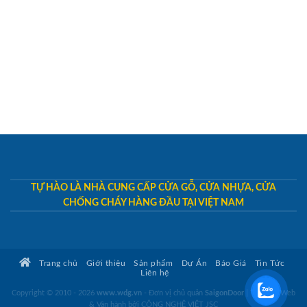
TỰ HÀO LÀ NHÀ CUNG CẤP CỬA GỖ, CỬA NHỰA, CỬA
CHỐNG CHÁY HÀNG ĐẦU TẠI VIỆT NAM
Trang chủ
Giới thiệu
Sản phẩm
Dự Án
Báo Giá
Tin Tức
Liên hệ
Copyright © 2010 - 2026
www.wdg.vn
- Đơn vị chủ quản
SaigonDoor
|
Thiết kế Web
& Vận hành bởi CÔNG NGHỆ VIỆT JSC