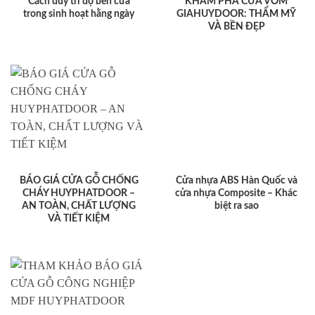
Cách duy trì độ bền cửa
KHÁM PHÁ CỬA VÒM
trong sinh hoạt hằng ngày
GIAHUYDOOR: THẨM MỸ
VÀ BỀN ĐẸP
BÁO GIÁ CỬA GỖ CHỐNG
Cửa nhựa ABS Hàn Quốc và
CHÁY HUYPHATDOOR –
cửa nhựa Composite – Khác
AN TOÀN, CHẤT LƯỢNG
biệt ra sao
VÀ TIẾT KIỆM